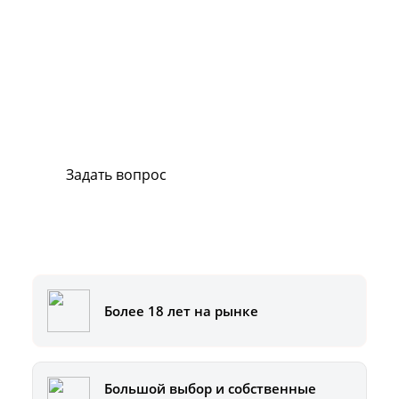
Сервис и поддержка
В случае возникновения вопросов или
хотите заказать ремонт, свяжитесь с нами.
Мы всегда готовы вам помочь.
Задать вопрос
Или позвоните на горячую линию:
8-800-500-51-01
Более 18 лет на рынке
Большой выбор и собственные