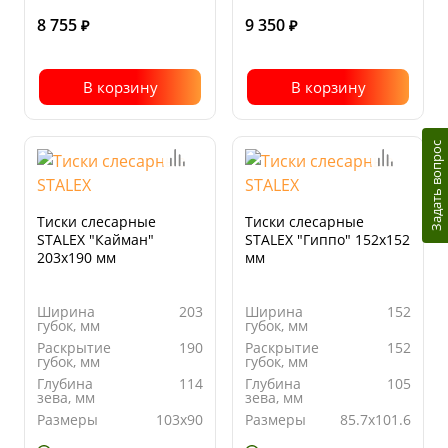
8 755
9 350
₽
₽
В корзину
В корзину
Задать вопрос
Тиски слесарные
Тиски слесарные
STALEX "Кайман"
STALEX "Гиппо" 152х152
203х190 мм
мм
Ширина
203
Ширина
152
губок, мм
губок, мм
Раскрытие
190
Раскрытие
152
губок, мм
губок, мм
Глубина
114
Глубина
105
зева, мм
зева, мм
Размеры
103х90
Размеры
85.7х101.6
наковальни,
наковальни,
мм
мм