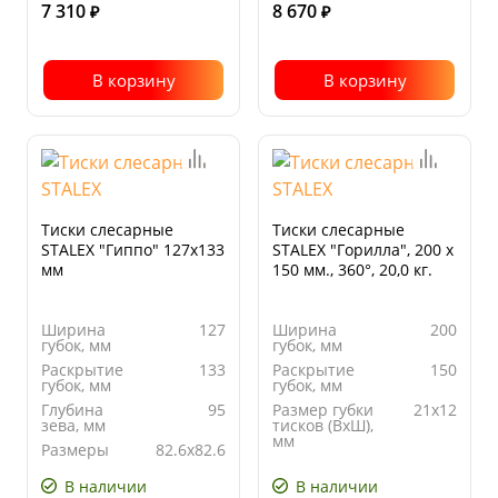
7 310
8 670
₽
₽
В корзину
В корзину
Тиски слесарные
Тиски слесарные
STALEX "Гиппо" 127х133
STALEX "Горилла", 200 х
мм
150 мм., 360°, 20,0 кг.
Ширина
127
Ширина
200
губок, мм
губок, мм
Раскрытие
133
Раскрытие
150
губок, мм
губок, мм
Глубина
95
Размер губки
21х12
зева, мм
тисков (ВхШ),
мм
Размеры
82.6х82.6
наковальни,
Глубина
86
мм
зева, мм
В наличии
В наличии