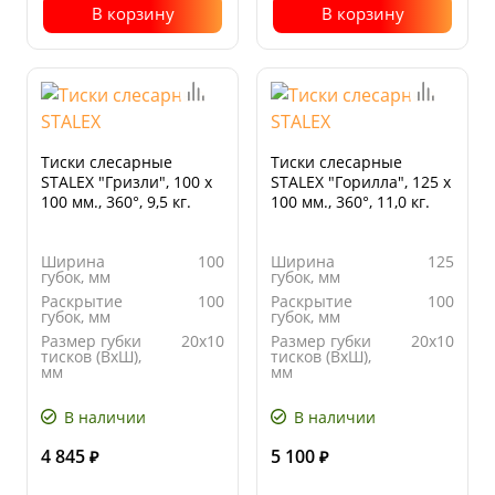
В корзину
В корзину
Тиски слесарные
Тиски слесарные
STALEX "Гризли", 100 х
STALEX "Горилла", 125 х
100 мм., 360°, 9,5 кг.
100 мм., 360°, 11,0 кг.
Ширина
100
Ширина
125
губок, мм
губок, мм
Раскрытие
100
Раскрытие
100
губок, мм
губок, мм
Размер губки
20х10
Размер губки
20х10
тисков (ВхШ),
тисков (ВхШ),
мм
мм
Глубина
67
Глубина
67
зева, мм
зева, мм
В наличии
В наличии
4 845
5 100
₽
₽