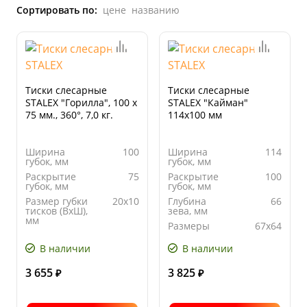
Сортировать по:
цене
названию
Тиски слесарные
Тиски слесарные
STALEX "Горилла", 100 х
STALEX "Кайман"
75 мм., 360°, 7,0 кг.
114х100 мм
Ширина
100
Ширина
114
губок, мм
губок, мм
Раскрытие
75
Раскрытие
100
губок, мм
губок, мм
Размер губки
20х10
Глубина
66
тисков (ВхШ),
зева, мм
мм
Размеры
67x64
Глубина
56
наковальни,
зева, мм
мм
В наличии
В наличии
3 655
3 825
₽
₽