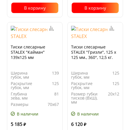
В корзину
В корзину
Тиски слесарные
Тиски слесарные
STALEX "Кайман"
STALEX "Гризли", 125 х
139х125 мм
125 мм., 360°, 12,5 кг.
Ширина
139
Ширина
125
губок, мм
губок, мм
Раскрытие
125
Раскрытие
125
губок, мм
губок, мм
Глубина
81
Размер губки
20х12
зева, мм
тисков (ВхШ),
мм
Размеры
70х67
наковальни,
Глубина
75
мм
зева, мм
В наличии
В наличии
5 185
6 120
₽
₽