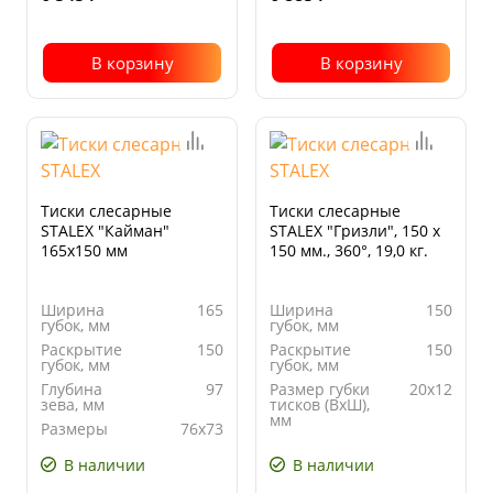
В корзину
В корзину
Тиски слесарные
Тиски слесарные
STALEX "Кайман"
STALEX "Гризли", 150 х
165х150 мм
150 мм., 360°, 19,0 кг.
Ширина
165
Ширина
150
губок, мм
губок, мм
Раскрытие
150
Раскрытие
150
губок, мм
губок, мм
Глубина
97
Размер губки
20х12
зева, мм
тисков (ВхШ),
мм
Размеры
76х73
наковальни,
Глубина
89
мм
зева, мм
В наличии
В наличии