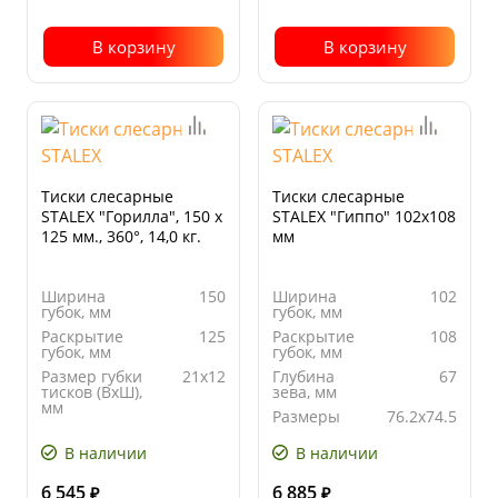
В корзину
В корзину
Тиски слесарные
Тиски слесарные
STALEX "Горилла", 150 х
STALEX "Гиппо" 102х108
125 мм., 360°, 14,0 кг.
мм
Ширина
150
Ширина
102
губок, мм
губок, мм
Раскрытие
125
Раскрытие
108
губок, мм
губок, мм
Размер губки
21х12
Глубина
67
тисков (ВхШ),
зева, мм
мм
Размеры
76.2х74.5
Глубина
75
наковальни,
зева, мм
мм
В наличии
В наличии
6 545
6 885
₽
₽