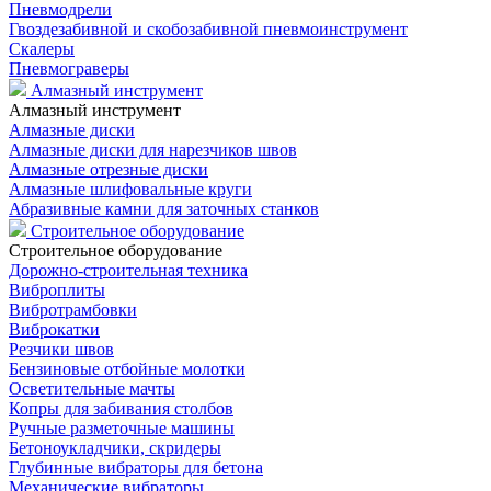
Пневмодрели
Гвоздезабивной и скобозабивной пневмоинструмент
Скалеры
Пневмограверы
Алмазный инструмент
Алмазный инструмент
Алмазные диски
Алмазные диски для нарезчиков швов
Алмазные отрезные диски
Алмазные шлифовальные круги
Абразивные камни для заточных станков
Строительное оборудование
Строительное оборудование
Дорожно-строительная техника
Виброплиты
Вибротрамбовки
Виброкатки
Резчики швов
Бензиновые отбойные молотки
Осветительные мачты
Копры для забивания столбов
Ручные разметочные машины
Бетоноукладчики, скридеры
Глубинные вибраторы для бетона
Механические вибраторы