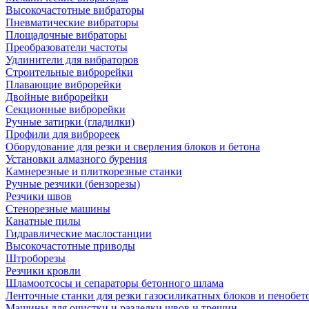
Высокочастотные вибраторы
Пневматические вибраторы
Площадочные вибраторы
Преобразователи частоты
Удлинители для вибраторов
Строительные виброрейки
Плавающие виброрейки
Двойные виброрейки
Секционные виброрейки
Ручные затирки (гладилки)
Профили для виброреек
Оборудование для резки и сверления блоков и бетона
Установки алмазного бурения
Камнерезные и плиткорезные станки
Ручные резчики (бензорезы)
Резчики швов
Стенорезные машины
Канатные пилы
Гидравлические маслостанции
Высокочастотные приводы
Штроборезы
Резчики кровли
Шламоотсосы и сепараторы бетонного шлама
Ленточные станки для резки газосиликатных блоков и пенобет
Машины для очистки и разделки швов и трещин