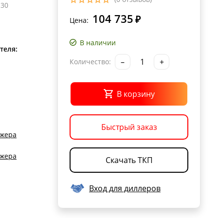
130
104 735
₽
Цена:
В наличии
теля:
–
+
Количество:
В корзину
Быстрый заказ
джера
джера
Скачать ТКП
Вход для диллеров