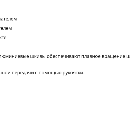
чателем
телем
кте
люминиевые шкивы обеспечивают плавное вращение шп
нной передачи с помощью рукоятки.