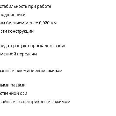
стабильность при работе
оподшипники
ым биением менее 0,020 мм
ости конструкции
редотвращают проскальзывание
еменной передачи
ованным алюминиевым шкивам
ными пазами
бственной оси
двойным эксцентриковым зажимом