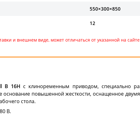
550×300×850
12
тавки и внешнем виде, может отличаться от указанной на сай
ll B 16H
с клиноременным приводом, специально ра
е основание повышенной жесткости, оснащенное двум
абочего стола.
80 В.