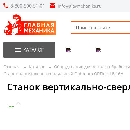
8-800-500-51-01
info@glavmehanika.ru
КАТАЛОГ
Акции
Новинки
Главная
Каталог
Оборудование для металлообработки
Станок вертикально-сверлильный Optimum OPTIdrill B 16H
Станок вертикально-свер