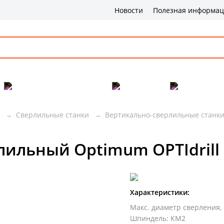
Новости
Полезная информа
Популярные товары
Бренды
Сервис и 
Сверлильные станки
Вертикально-сверлильные станк
лильный Optimum OPTIdrill 
Характеристики:
Макс. диаметр сверления,
Шпиндель
:
КМ2