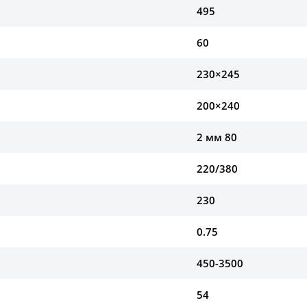
495
60
230×245
200×240
2 мм 80
220/380
230
0.75
450-3500
54