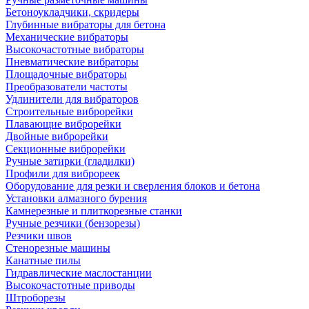
Бетоноукладчики, скридеры
Глубинные вибраторы для бетона
Механические вибраторы
Высокочастотные вибраторы
Пневматические вибраторы
Площадочные вибраторы
Преобразователи частоты
Удлинители для вибраторов
Строительные виброрейки
Плавающие виброрейки
Двойные виброрейки
Секционные виброрейки
Ручные затирки (гладилки)
Профили для виброреек
Оборудование для резки и сверления блоков и бетона
Установки алмазного бурения
Камнерезные и плиткорезные станки
Ручные резчики (бензорезы)
Резчики швов
Стенорезные машины
Канатные пилы
Гидравлические маслостанции
Высокочастотные приводы
Штроборезы