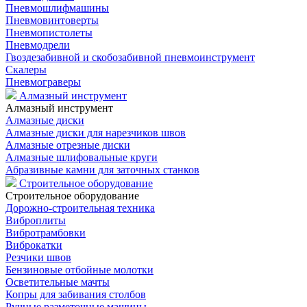
Пневмошлифмашины
Пневмовинтоверты
Пневмопистолеты
Пневмодрели
Гвоздезабивной и скобозабивной пневмоинструмент
Скалеры
Пневмограверы
Алмазный инструмент
Алмазный инструмент
Алмазные диски
Алмазные диски для нарезчиков швов
Алмазные отрезные диски
Алмазные шлифовальные круги
Абразивные камни для заточных станков
Строительное оборудование
Строительное оборудование
Дорожно-строительная техника
Виброплиты
Вибротрамбовки
Виброкатки
Резчики швов
Бензиновые отбойные молотки
Осветительные мачты
Копры для забивания столбов
Ручные разметочные машины