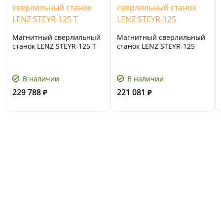
Магнитный сверлильный
Магнитный сверлильный
станок LENZ STEYR-125 T
станок LENZ STEYR-125
В наличии
В наличии
229 788
221 081
₽
₽
Сервис и поддержка
В случае возникновения вопросов или
хотите заказать ремонт, свяжитесь с нами.