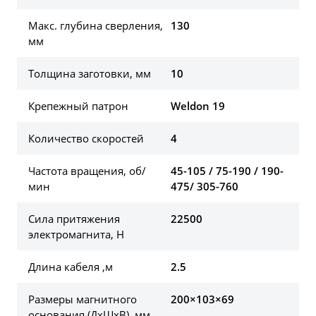
Макс. глубина сверления,
130
мм
Толщина заготовки, мм
10
Крепежный патрон
Weldon 19
Количество скоростей
4
Частота вращения, об/
45-105 / 75-190 / 190-
мин
475/ 305-760
Сила притяжения
22500
электромагнита, Н
Длина кабеля ,м
2.5
Размеры магнитного
200×103×69
основания (ДхШхВ), мм