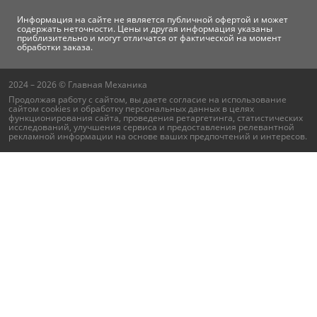
Информация на сайте не является публичной офертой и может
содержать неточности. Цены и другая информация указаны
приблизительно и могут отличатся от фактической на момент
обработки заказа.
2024 – 2026 © Главная Механика
Продолжая работу с сайтом, вы даете согласие на использование
сайтом cookies и
обработку персональных данных
в целях
функционирования сайта, проведения ретаргетинга, статистических
исследований, улучшения сервиса и предоставления релевантной
рекламной информации на основе ваших предпочтений и интересов.