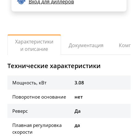
Вход для диллеров
Характеристики
Документация
Компле
и описание
Технические характеристики
Мощность, кВт
3.08
Поворотное основание
нет
Реверс
Да
Плавная регулировка
да
скорости