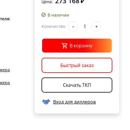
273 168
₽
Цена:
В наличии
теля:
–
+
Количество:
В корзину
Быстрый заказ
джера
джера
Скачать ТКП
Вход для диллеров