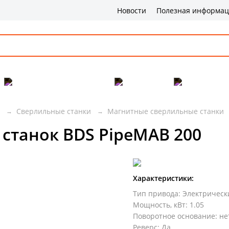
Новости
Полезная информа
Популярные товары
Бренды
Сервис и 
Сверлильные станки
Магнитные сверлильные станки
станок BDS PipeMAB 200
Характеристики:
Тип привода
:
Электрическ
Мощность, кВт
:
1.05
Поворотное основание
:
не
Реверс
:
Да