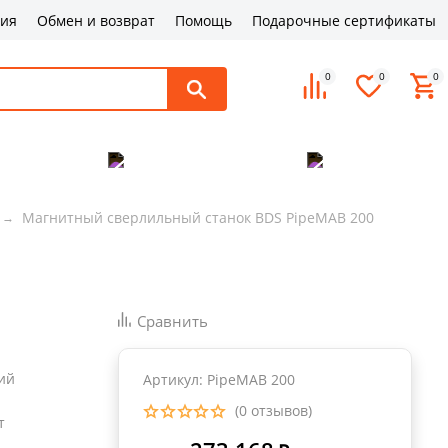
ция
Обмен и возврат
Помощь
Подарочные сертификаты
0
0
0
поддержка
Оплата и доставка
Контакты
Магнитный сверлильный станок BDS PipeMAB 200
Сравнить
ий
Артикул: PipeMAB 200
(0 отзывов)
т