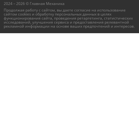
2024 – 2026 © Главная Механика
Продолжая работу с сайтом, вы даете согласие на использование
сайтом cookies и
обработку персональных данных
в целях
функционирования сайта, проведения ретаргетинга, статистических
исследований, улучшения сервиса и предоставления релевантной
рекламной информации на основе ваших предпочтений и интересов.