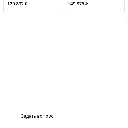
129 802
149 875
₽
₽
Сервис и поддержка
В случае возникновения вопросов или
хотите заказать ремонт, свяжитесь с нами.
Мы всегда готовы вам помочь.
Задать вопрос