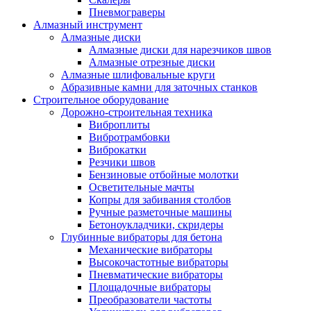
Пневмограверы
Алмазный инструмент
Алмазные диски
Алмазные диски для нарезчиков швов
Алмазные отрезные диски
Алмазные шлифовальные круги
Абразивные камни для заточных станков
Строительное оборудование
Дорожно-строительная техника
Виброплиты
Вибротрамбовки
Виброкатки
Резчики швов
Бензиновые отбойные молотки
Осветительные мачты
Копры для забивания столбов
Ручные разметочные машины
Бетоноукладчики, скридеры
Глубинные вибраторы для бетона
Механические вибраторы
Высокочастотные вибраторы
Пневматические вибраторы
Площадочные вибраторы
Преобразователи частоты