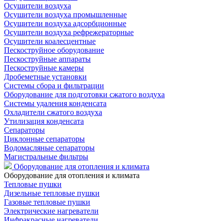
Осушители воздуха
Осушители воздуха промышленные
Осущители воздуха адсорбционные
Осушители воздуха рефрежераторные
Осушители коалесцентные
Пескоструйное оборудование
Пескоструйные аппараты
Пескоструйные камеры
Дробеметные установки
Системы сбора и фильтрации
Оборудование для подготовки сжатого воздуха
Системы удаления конденсата
Охладители сжатого воздуха
Утилизация конденсата
Сепараторы
Циклонные сепараторы
Водомасляные сепараторы
Магистральные фильтры
Оборудование для отопления и климата
Оборудование для отопления и климата
Тепловые пушки
Дизельные тепловые пушки
Газовые тепловые пушки
Электрические нагреватели
Инфракрасные нагреватели