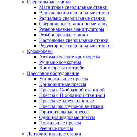
Сверлильные станки
Магнитные сверлильные станки
Вертикально-сверлильные станки
Радиально-сверлильные станки
Сверлильные станки по металлу
Резьбонарезные манипуляторы
Резьбонарезные станки
Настольные сверлильные станки
Редукторные сверлильные станки
Кромкорезы
Автоматические кромкорезы
Ручные кромкорезы
Кромкорезы по трубе
Прессовое оборудование
Универсальные прессы
Кривошипные прессы
Прессы с С-образной станиной
Прессы с П-образной станиной
Прессы четырехколонные
Прессы для глубокой вытяжки
Горизонтальные прессы
Одноцилиндровые прессы
Портальные прессы
Реечные прессы
Ленточнопильные станки