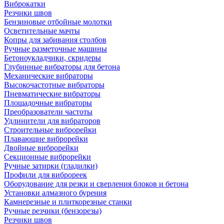
Виброкатки
Резчики швов
Бензиновые отбойные молотки
Осветительные мачты
Копры для забивания столбов
Ручные разметочные машины
Бетоноукладчики, скридеры
Глубинные вибраторы для бетона
Механические вибраторы
Высокочастотные вибраторы
Пневматические вибраторы
Площадочные вибраторы
Преобразователи частоты
Удлинители для вибраторов
Строительные виброрейки
Плавающие виброрейки
Двойные виброрейки
Секционные виброрейки
Ручные затирки (гладилки)
Профили для виброреек
Оборудование для резки и сверления блоков и бетона
Установки алмазного бурения
Камнерезные и плиткорезные станки
Ручные резчики (бензорезы)
Резчики швов