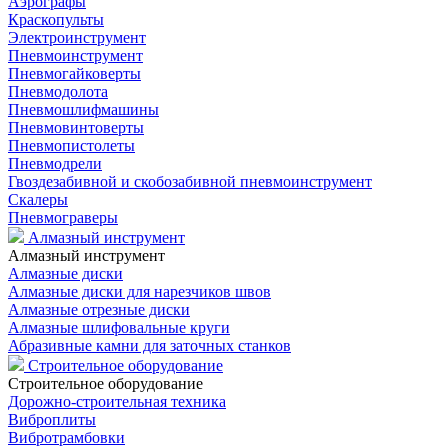
Аэрографы
Краскопульты
Электроинструмент
Пневмоинструмент
Пневмогайковерты
Пневмодолота
Пневмошлифмашины
Пневмовинтоверты
Пневмопистолеты
Пневмодрели
Гвоздезабивной и скобозабивной пневмоинструмент
Скалеры
Пневмограверы
Алмазный инструмент
Алмазный инструмент
Алмазные диски
Алмазные диски для нарезчиков швов
Алмазные отрезные диски
Алмазные шлифовальные круги
Абразивные камни для заточных станков
Строительное оборудование
Строительное оборудование
Дорожно-строительная техника
Виброплиты
Вибротрамбовки