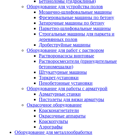
Бетоноломы (гидроклинья)
Оборудование для устройства полов
Мозаично-шлифовальные машины
Фрезеровальные машины по бетону
Затирочные машины по бетону
Паркетно-шлифовальные машины
Строгальные машины для паркета и
деревянных полов
Дробеструйные машины
Оборудование для работ с раствором
Растворонасосы винтовые
Растворосмесители (принудительные
бетономешалки)
Штукатурные машины
Торкрет-установки
Пенобетонные установки
Оборудование для работы с арматурой
Арматурные станки
Пистолеты для вязки арматуры
Окрасочное оборудование
Красконагнетатели
Окрасочные аппараты
Краскопульты
Аэрографы
Оборудование для металлообработки