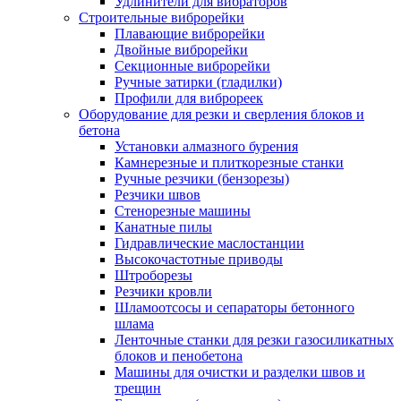
Удлинители для вибраторов
Строительные виброрейки
Плавающие виброрейки
Двойные виброрейки
Секционные виброрейки
Ручные затирки (гладилки)
Профили для виброреек
Оборудование для резки и сверления блоков и
бетона
Установки алмазного бурения
Камнерезные и плиткорезные станки
Ручные резчики (бензорезы)
Резчики швов
Стенорезные машины
Канатные пилы
Гидравлические маслостанции
Высокочастотные приводы
Штроборезы
Резчики кровли
Шламоотсосы и сепараторы бетонного
шлама
Ленточные станки для резки газосиликатных
блоков и пенобетона
Машины для очистки и разделки швов и
трещин