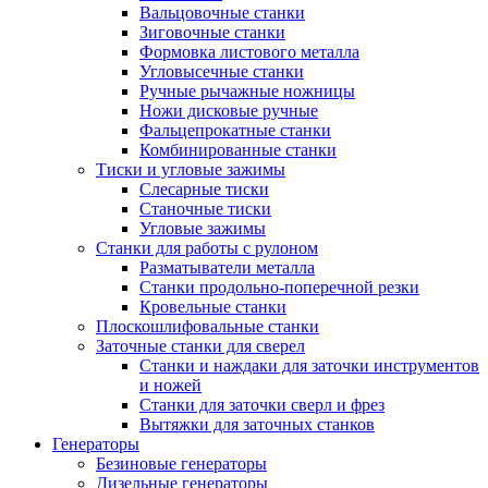
Вальцовочные станки
Зиговочные станки
Формовка листового металла
Угловысечные станки
Ручные рычажные ножницы
Ножи дисковые ручные
Фальцепрокатные станки
Комбинированные станки
Тиски и угловые зажимы
Слесарные тиски
Станочные тиски
Угловые зажимы
Станки для работы с рулоном
Разматыватели металла
Станки продольно-поперечной резки
Кровельные станки
Плоскошлифовальные станки
Заточные станки для сверел
Станки и наждаки для заточки инструментов
и ножей
Станки для заточки сверл и фрез
Вытяжки для заточных станков
Генераторы
Безиновые генераторы
Дизельные генераторы