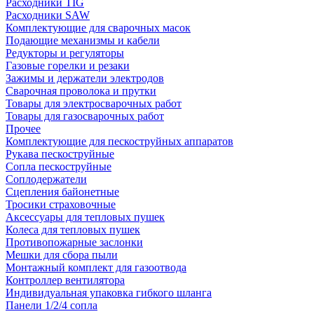
Расходники TIG
Расходники SAW
Комплектующие для сварочных масок
Подающие механизмы и кабели
Редукторы и регуляторы
Газовые горелки и резаки
Зажимы и держатели электродов
Сварочная проволока и прутки
Товары для электросварочных работ
Товары для газосварочных работ
Прочее
Комплектующие для пескоструйных аппаратов
Рукава пескоструйные
Сопла пескоструйные
Соплодержатели
Сцепления байонетные
Тросики страховочные
Аксессуары для тепловых пушек
Колеса для тепловых пушек
Противопожарные заслонки
Мешки для сбора пыли
Монтажный комплект для газоотвода
Контроллер вентилятора
Индивидуальная упаковка гибкого шланга
Панели 1/2/4 сопла