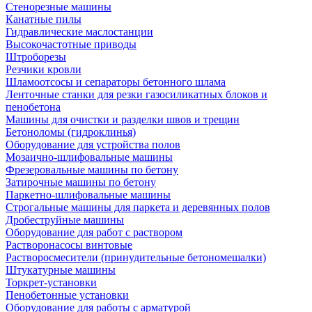
Стенорезные машины
Канатные пилы
Гидравлические маслостанции
Высокочастотные приводы
Штроборезы
Резчики кровли
Шламоотсосы и сепараторы бетонного шлама
Ленточные станки для резки газосиликатных блоков и
пенобетона
Машины для очистки и разделки швов и трещин
Бетоноломы (гидроклинья)
Оборудование для устройства полов
Мозаично-шлифовальные машины
Фрезеровальные машины по бетону
Затирочные машины по бетону
Паркетно-шлифовальные машины
Строгальные машины для паркета и деревянных полов
Дробеструйные машины
Оборудование для работ с раствором
Растворонасосы винтовые
Растворосмесители (принудительные бетономешалки)
Штукатурные машины
Торкрет-установки
Пенобетонные установки
Оборудование для работы с арматурой