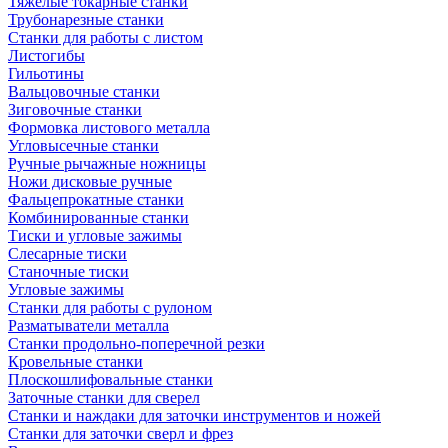
Тяжелые токарные станки
Трубонарезные станки
Станки для работы с листом
Листогибы
Гильотины
Вальцовочные станки
Зиговочные станки
Формовка листового металла
Угловысечные станки
Ручные рычажные ножницы
Ножи дисковые ручные
Фальцепрокатные станки
Комбинированные станки
Тиски и угловые зажимы
Слесарные тиски
Станочные тиски
Угловые зажимы
Станки для работы с рулоном
Разматыватели металла
Станки продольно-поперечной резки
Кровельные станки
Плоскошлифовальные станки
Заточные станки для сверел
Станки и наждаки для заточки инструментов и ножей
Станки для заточки сверл и фрез