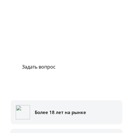
Сервис и поддержка
В случае возникновения вопросов или
хотите заказать ремонт, свяжитесь с нами.
Мы всегда готовы вам помочь.
Задать вопрос
Или позвоните на горячую линию:
8-800-500-51-01
Более 18 лет на рынке