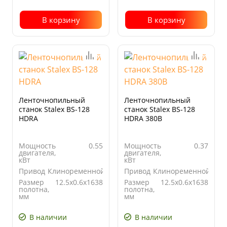
В корзину
В корзину
Ленточнопильный
Ленточнопильный
станок Stalex BS-128
станок Stalex BS-128
HDRA
HDRA 380В
Мощность
0.55
Мощность
0.37
двигателя,
двигателя,
кВт
кВт
Привод
Клиноременной
Привод
Клиноременной
Размер
12.5x0.6x1638
Размер
12.5x0.6x1638
полотна,
полотна,
мм
мм
Угол
от 0° до
Угол
от 0° до
поворота
60°
поворота
60°
В наличии
В наличии