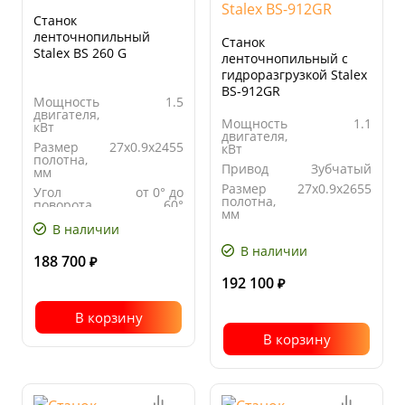
Станок
ленточнопильный
Станок
Stalex BS 260 G
ленточнопильный с
гидроразгрузкой Stalex
BS-912GR
Мощность
1.5
двигателя,
Мощность
1.1
кВт
двигателя,
Размер
27x0.9x2455
кВт
полотна,
Привод
Зубчатый
мм
Размер
27x0.9x2655
Угол
от 0° до
полотна,
поворота
60°
мм
Скорость
36,72
В наличии
Угол
от 0° до
движения
поворота
45°
полотна, м/
В наличии
188 700
мин
₽
192 100
₽
В корзину
В корзину