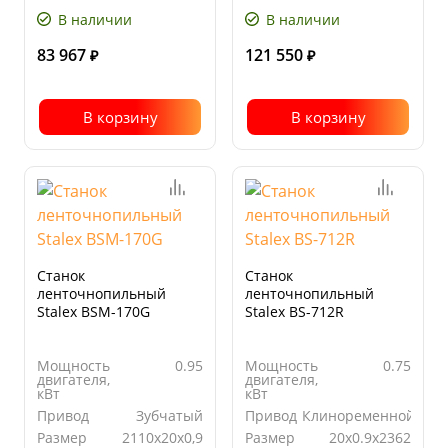
полотна,
Угол
от 0° до
мм
поворота
45°
В наличии
В наличии
83 967
121 550
₽
₽
В корзину
В корзину
Станок
Станок
ленточнопильный
ленточнопильный
Stalex BSМ-170G
Stalex BS-712R
Мощность
0.95
Мощность
0.75
двигателя,
двигателя,
кВт
кВт
Привод
Зубчатый
Привод
Клиноременной
Размер
2110х20х0,9
Размер
20x0.9x2362