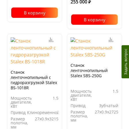
255 000
₽
В корзину
В корзину
Задать вопрос
Станок
ленточнопильный
Станок
Stalex SBS-250G
ленточнопильный с
гидроразгрузкой Stalex
BS-1018R
Мощность
1.5
двигателя,
Мощность
1.5
кВт
двигателя,
Привод
Зубчатый
кВт
Размер
27x0.9x2725
Привод
Клиноременной
полотна,
Размер
27x0.9x3215
мм
полотна,
Угол
от -45° до
мм