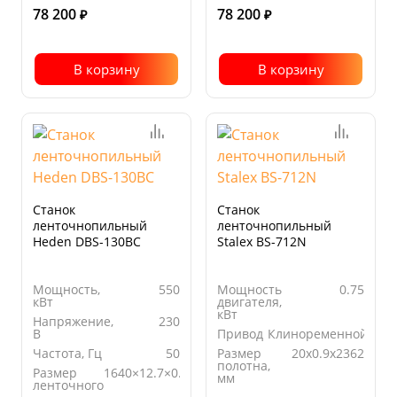
78 200
78 200
₽
₽
В корзину
В корзину
Станок
Станок
ленточнопильный
ленточнопильный
Heden DBS-130BC
Stalex BS-712N
Мощность,
550
Мощность
0.75
кВт
двигателя,
кВт
Напряжение,
230
В
Привод
Клиноременной
Частота, Гц
50
Размер
20x0.9x2362
полотна,
Размер
1640×12.7×0.64
мм
ленточного