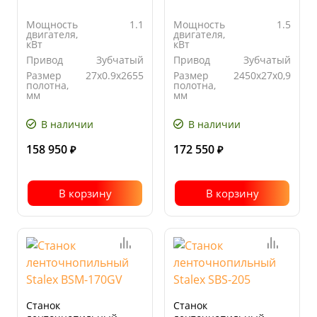
Мощность
1.1
Мощность
1.5
двигателя,
двигателя,
кВт
кВт
Привод
Зубчатый
Привод
Зубчатый
Размер
27x0.9x2655
Размер
2450х27х0,9
полотна,
полотна,
мм
мм
Угол
от 0° до
Скорость
37.5 / 75
поворота
45°
движения
В наличии
В наличии
полотна, м/
мин
158 950
172 550
₽
₽
В корзину
В корзину
Станок
Станок