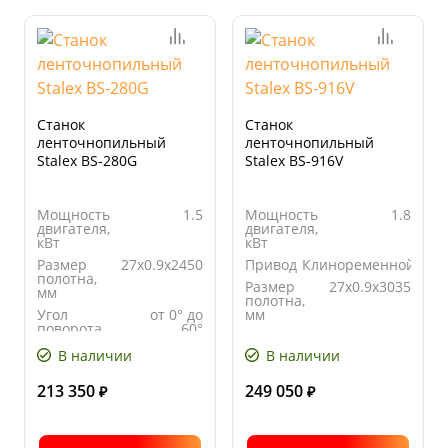
Станок
Станок
ленточнопильный
ленточнопильный
Stalex BS-280G
Stalex BS-916V
Мощность
1.5
Мощность
1.8
двигателя,
двигателя,
кВт
кВт
Размер
27x0.9x2450
Привод
Клиноременной
полотна,
Размер
27x0.9x3035
мм
полотна,
Угол
от 0° до
мм
поворота
60°
Угол
от 0° до
Скорость
40/ 80
поворота
45°
В наличии
В наличии
движения
полотна, м/
213 350
249 050
мин
₽
₽