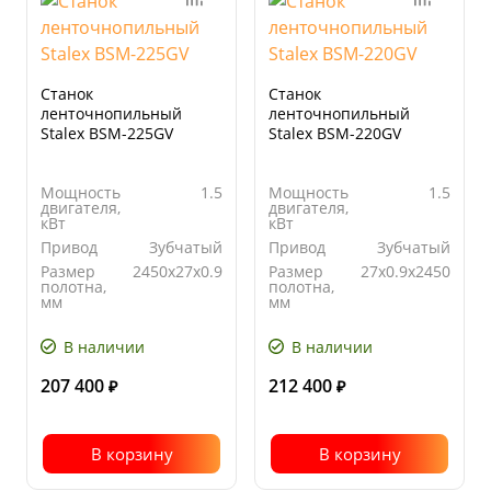
Станок
Станок
ленточнопильный
ленточнопильный
Stalex BSМ-225GV
Stalex BSМ-220GV
Мощность
1.5
Мощность
1.5
двигателя,
двигателя,
кВт
кВт
Привод
Зубчатый
Привод
Зубчатый
Размер
2450х27х0.9
Размер
27х0.9х2450
полотна,
полотна,
мм
мм
Скорость
5-90
Угол
90°
движения
поворота
В наличии
В наличии
полотна, м/
мин
207 400
212 400
₽
₽
В корзину
В корзину