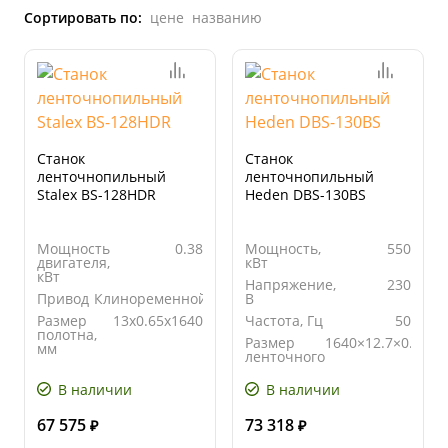
Сортировать по:
цене
названию
Станок
Станок
ленточнопильный
ленточнопильный
Stalex BS-128HDR
Heden DBS-130BS
Мощность
0.38
Мощность,
550
двигателя,
кВт
кВт
Напряжение,
230
Привод
Клиноременной
В
Размер
13x0.65x1640
Частота, Гц
50
полотна,
Размер
1640×12.7×0.64
мм
ленточного
Угол
от 0° до
полотна,
поворота
60°
мм
В наличии
В наличии
67 575
73 318
₽
₽