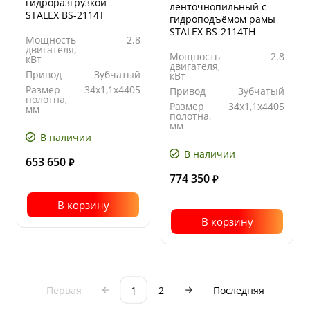
гидроразгрузкой
ленточнопильный с
STALEX BS-2114Т
гидроподъёмом рамы
STALEX BS-2114ТH
Мощность
2.8
двигателя,
Мощность
2.8
кВт
двигателя,
Привод
Зубчатый
кВт
Размер
34х1,1х4405
Привод
Зубчатый
полотна,
Размер
34х1,1х4405
мм
полотна,
Угол
от 0 до
мм
поворота
+60
В наличии
Угол
от 0 до
поворота
+60
В наличии
653 650
₽
774 350
₽
В корзину
В корзину
1
Первая
2
Последняя