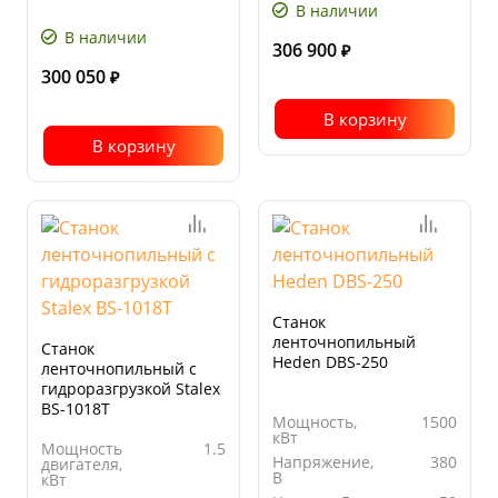
поворота
+60°
В наличии
Угол
от 0° до
поворота
45°
В наличии
306 900
₽
300 050
₽
В корзину
В корзину
Станок
ленточнопильный
Станок
Heden DBS-250
ленточнопильный с
гидроразгрузкой Stalex
BS-1018Т
Мощность,
1500
кВт
Мощность
1.5
Напряжение,
380
двигателя,
В
кВт