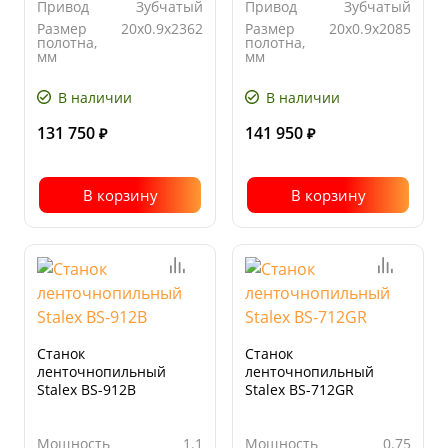
Привод
Зубчатый
Привод
Зубчатый
Размер
20x0.9x2362
Размер
20x0.9x2085
полотна,
полотна,
мм
мм
Угол
от 0° до
Угол
от 0° до
поворота
45°
поворота
60°
В наличии
В наличии
131 750
141 950
₽
₽
В корзину
В корзину
Станок
Станок
ленточнопильный
ленточнопильный
Stalex BS-912B
Stalex BS-712GR
Мощность
1.1
Мощность
0.75