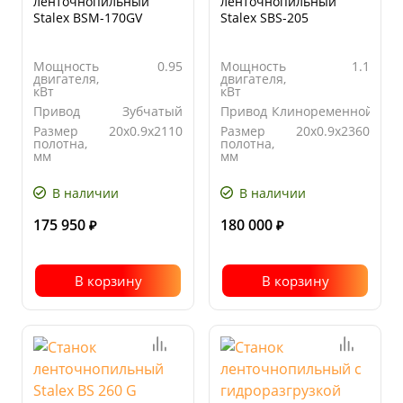
ленточнопильный
ленточнопильный
Stalex BSМ-170GV
Stalex SBS-205
Мощность
0.95
Мощность
1.1
двигателя,
двигателя,
кВт
кВт
Привод
Зубчатый
Привод
Клиноременной
Размер
20х0.9х2110
Размер
20x0.9x2360
полотна,
полотна,
мм
мм
Угол
90°
Угол
от 0° до
поворота
поворота
45°
В наличии
В наличии
175 950
180 000
₽
₽
В корзину
В корзину