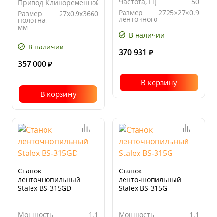
Частота, Гц
50
Привод
Клиноременной
Размер
2725×27×0.9
Размер
27х0,9х3660
ленточного
полотна,
полотна,
мм
мм
В наличии
Угол
от -45° до
поворота
+60°
В наличии
370 931
₽
357 000
₽
В корзину
В корзину
Станок
Станок
ленточнопильный
ленточнопильный
Stalex BS-315GD
Stalex BS-315G
Мощность
1.1
Мощность
1.1