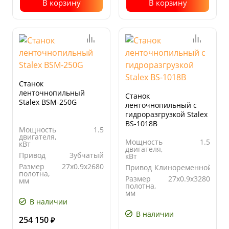
В корзину
В корзину
Станок
ленточнопильный
Станок
Stalex BSМ-250G
ленточнопильный с
гидроразгрузкой Stalex
BS-1018B
Мощность
1.5
двигателя,
Мощность
1.5
кВт
двигателя,
Привод
Зубчатый
кВт
Размер
27х0.9х2680
Привод
Клиноременной
полотна,
Размер
27x0.9x3280
мм
полотна,
Скорость
35/ 72
мм
движения
В наличии
Угол
от 0° до
полотна, м/
поворота
45°
мин
В наличии
254 150
₽