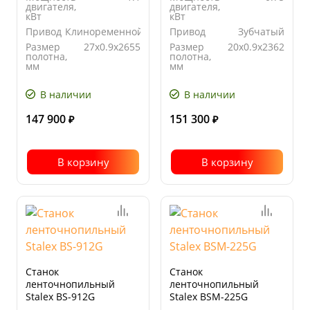
двигателя,
двигателя,
кВт
кВт
Привод
Клиноременной
Привод
Зубчатый
Размер
27x0.9x2655
Размер
20x0.9x2362
полотна,
полотна,
мм
мм
Угол
от 0° до
Угол
от 0° до
поворота
45°
поворота
45°
В наличии
В наличии
147 900
151 300
₽
₽
В корзину
В корзину
Станок
Станок
ленточнопильный
ленточнопильный
Stalex BS-912G
Stalex BSМ-225G