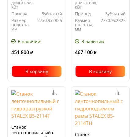
двигателя,
двигателя,
кВт
кВт
Привод
Зубчатый
Привод
Зубчатый
Размер
27х0,9х2825
Размер
27x0.9x2825
полотна,
полотна,
мм
мм
Угол
от -45° до
Угол
от -45° до
поворота
+60°
поворота
+60°
В наличии
В наличии
451 800
467 100
₽
₽
В корзину
В корзину
Станок
ленточнопильный с
Станок