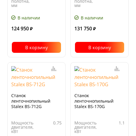
полотна,
полотна,
мм
мм
Скорость
32.5 / 65
Угол
от 0° до
движения
поворота
45°
В наличии
В наличии
полотна, м/
мин
124 950
131 750
₽
₽
В корзину
В корзину
Станок
Станок
ленточнопильный
ленточнопильный
Stalex BS-712G
Stalex BS-170G
Мощность
0.75
Мощность
1.1
двигателя,
двигателя,
кВт
кВт