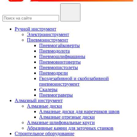
Ручной инструмент
Электроинструмент
Пневмоинструмент
Пневмогайковерты
Пневмодолота
Пневмошлифмашины
Пневмовинтоверты
Пневмопистолеты
Пневмодрели
Гвоздезабивной и скобозабивной
пневмоинструмент
Скалеры
Пневмограверы
Алмазный инструмент
Алмазные диски
Алмазные диски для нарезчиков швов
Алмазные отрезные диски
Алмазные шлифовальные круги
Абразивные камни для заточных станков
Строительное оборудование