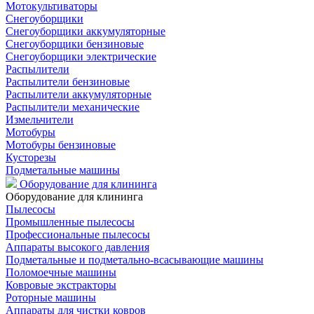
Мотокультиваторы
Снегоуборщики
Снегоуборщики аккумуляторные
Снегоуборщики бензиновые
Снегоуборщики электрические
Распылители
Распылители бензиновые
Распылители аккумуляторные
Распылители механические
Измельчители
Мотобуры
Мотобуры бензиновые
Кусторезы
Подметальные машины
Оборудование для клининга
Оборудование для клининга
Пылесосы
Промышленные пылесосы
Профессиональные пылесосы
Аппараты высокого давления
Подметальные и подметально-всасывающие машины
Поломоечные машины
Ковровые экстракторы
Роторные машины
Аппараты для чистки ковров