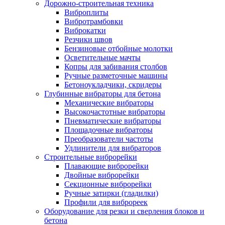
Дорожно-строительная техника
Виброплиты
Вибротрамбовки
Виброкатки
Резчики швов
Бензиновые отбойные молотки
Осветительные мачты
Копры для забивания столбов
Ручные разметочные машины
Бетоноукладчики, скридеры
Глубинные вибраторы для бетона
Механические вибраторы
Высокочастотные вибраторы
Пневматические вибраторы
Площадочные вибраторы
Преобразователи частоты
Удлинители для вибраторов
Строительные виброрейки
Плавающие виброрейки
Двойные виброрейки
Секционные виброрейки
Ручные затирки (гладилки)
Профили для виброреек
Оборудование для резки и сверления блоков и
бетона