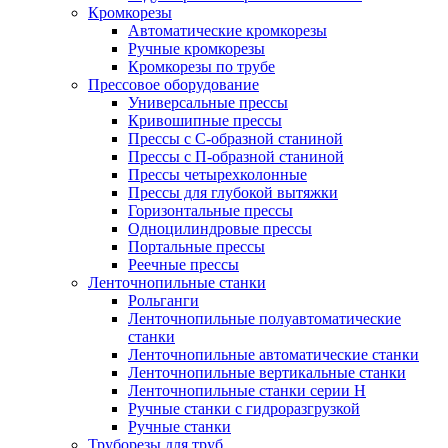
Кромкорезы
Автоматические кромкорезы
Ручные кромкорезы
Кромкорезы по трубе
Прессовое оборудование
Универсальные прессы
Кривошипные прессы
Прессы с С-образной станиной
Прессы с П-образной станиной
Прессы четырехколонные
Прессы для глубокой вытяжки
Горизонтальные прессы
Одноцилиндровые прессы
Портальные прессы
Реечные прессы
Ленточнопильные станки
Рольганги
Ленточнопильные полуавтоматические
станки
Ленточнопильные автоматические станки
Ленточнопильные вертикальные станки
Ленточнопильные станки серии H
Ручные станки с гидроразгрузкой
Ручные станки
Труборезы для труб