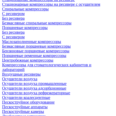
Стационарные компрессоры на ресивере с осушителем
Спиральные компрессоры
С ресивером
Без ресивера
Безмасляные спиральные компрессоры
Поршневые компрессоры
Без ресивера
С ресивером
Маслозаполненные компрессоры
Безмасляные поршневые компрессоры
Бензиновые поршневые компрессоры
Поршневые ременные компрессоры
Центробежные компрессоры
Компрессоры для стоматологических кабинетов и
лабораторий
Воздушные ресиверы
Осушители воздуха
Осушители воздуха промышленные
Осущители воздуха адсорбционные
Осушители воздуха рефрежераторные
Осушители коалесцентные
Пескоструйное оборудование
Пескоструйные аппараты
Пескоструйные камеры