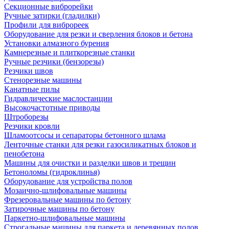
Секционные виброрейки
Ручные затирки (гладилки)
Профили для виброреек
Оборудование для резки и сверления блоков и бетона
Установки алмазного бурения
Камнерезные и плиткорезные станки
Ручные резчики (бензорезы)
Резчики швов
Стенорезные машины
Канатные пилы
Гидравлические маслостанции
Высокочастотные приводы
Штроборезы
Резчики кровли
Шламоотсосы и сепараторы бетонного шлама
Ленточные станки для резки газосиликатных блоков и
пенобетона
Машины для очистки и разделки швов и трещин
Бетоноломы (гидроклинья)
Оборудование для устройства полов
Мозаично-шлифовальные машины
Фрезеровальные машины по бетону
Затирочные машины по бетону
Паркетно-шлифовальные машины
Строгальные машины для паркета и деревянных полов