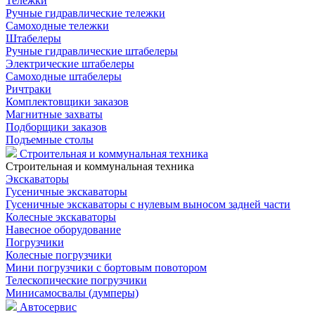
Тележки
Ручные гидравлические тележки
Самоходные тележки
Штабелеры
Ручные гидравлические штабелеры
Электрические штабелеры
Самоходные штабелеры
Ричтраки
Комплектовщики заказов
Магнитные захваты
Подборщики заказов
Подъемные столы
Строительная и коммунальная техника
Строительная и коммунальная техника
Экскаваторы
Гусеничные экскаваторы
Гусеничные экскаваторы с нулевым выносом задней части
Колесные экскаваторы
Навесное оборудование
Погрузчики
Колесные погрузчики
Мини погрузчики с бортовым повотором
Телескопические погрузчики
Минисамосвалы (думперы)
Автосервис