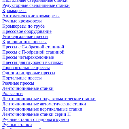
Настольные сверлильные станки
Редукторные сверлильные станки
Кромкорезы
Автоматические кромкорезы
Ручные кромкорезы
Кромкорезы по трубе
Прессовое оборудование
Универсальные прессы
Кривошипные прессы
Прессы с С-образной станиной
Прессы с П-образной станиной
Прессы четырехколонные
Прессы для глубокой вытяжки
Горизонтальные прессы
Одноцилиндровые прессы
Портальные прессы
Реечные прессы
Ленточнопильные станки
Рольганги
Ленточнопильные полуавтоматические станки
Ленточнопильные автоматические станки
Ленточнопильные вертикальные станки
Ленточнопильные станки серии H
Ручные станки с гидроразгрузкой
Ручные станки