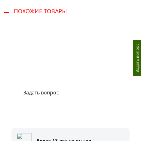
ПОХОЖИЕ ТОВАРЫ
Задать вопрос
Сервис и поддержка
В случае возникновения вопросов или
хотите заказать ремонт, свяжитесь с нами.
Мы всегда готовы вам помочь.
Задать вопрос
Или позвоните на горячую линию:
8-800-500-51-01
Более 18 лет на рынке