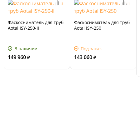
Фаскосниматель для труб
Фаскосниматель для труб
Aotai ISY-250-II
Aotai ISY-250
В наличии
Под заказ
149 960
143 060
₽
₽
Сервис и поддержка
В случае возникновения вопросов или
хотите заказать ремонт, свяжитесь с нами.
Мы всегда готовы вам помочь.