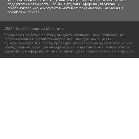
содержать неточности. Цены и другая информация указаны
приблизительно и могут отличатся от фактической на момент
обработки заказа.
2024 – 2026 © Главная Механика
Продолжая работу с сайтом, вы даете согласие на использование
сайтом cookies и
обработку персональных данных
в целях
функционирования сайта, проведения ретаргетинга, статистических
исследований, улучшения сервиса и предоставления релевантной
рекламной информации на основе ваших предпочтений и интересов.