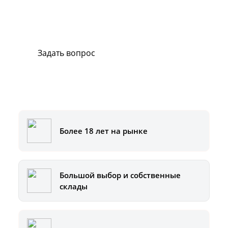
В случае возникновения вопросов или
хотите заказать ремонт, свяжитесь с нами.
Мы всегда готовы вам помочь.
Задать вопрос
Или позвоните на горячую линию:
8-800-500-51-01
Более 18 лет на рынке
Большой выбор и собственные
склады