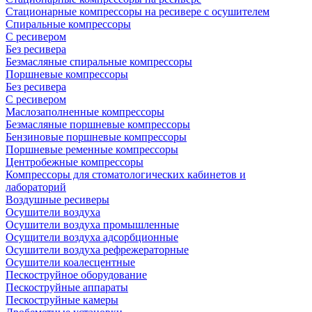
Стационарные компрессоры на ресивере с осушителем
Спиральные компрессоры
С ресивером
Без ресивера
Безмасляные спиральные компрессоры
Поршневые компрессоры
Без ресивера
С ресивером
Маслозаполненные компрессоры
Безмасляные поршневые компрессоры
Бензиновые поршневые компрессоры
Поршневые ременные компрессоры
Центробежные компрессоры
Компрессоры для стоматологических кабинетов и
лабораторий
Воздушные ресиверы
Осушители воздуха
Осушители воздуха промышленные
Осущители воздуха адсорбционные
Осушители воздуха рефрежераторные
Осушители коалесцентные
Пескоструйное оборудование
Пескоструйные аппараты
Пескоструйные камеры