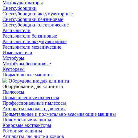
Мотокультиваторы
Снегоуборщики
Снегоуборщики аккумуляторные
Снегоуборщики бензиновые
Снегоуборщики электрические
Распылители
Распылители бензиновые
Распылители аккумуляторные
Распылители механические
Измельчители
Мотобуры
Мотобуры бензиновые
Кусторезы
Подметальные машины
Оборудование для клининга
Оборудование для клининга
Пылесосы
Промышленные пылесосы
Профессиональные пылесосы
Аппараты высокого давления
Подметальные и подметально-всасывающие машины
Поломоечные машины
Ковровые экстракторы
Роторные машины
Аппараты для чистки ковров