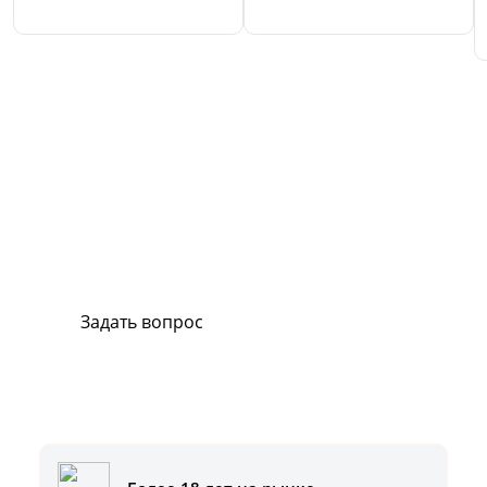
Сервис и поддержка
В случае возникновения вопросов или
хотите заказать ремонт, свяжитесь с нами.
Мы всегда готовы вам помочь.
Задать вопрос
Или позвоните на горячую линию:
8-800-500-51-01