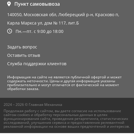
Пункт самовывоза
140050, Московская обл, Люберецкий р-н, Красково п,
Карла Маркса ул, дом № 117, лит.Б
Пн.—пт. с 9:00 до 18:00
Задать вопрос
Оставить отзыв
Служба поддержки клиентов
Информация на сайте не является публичной офертой и может
содержать неточности. Цены и другая информация указаны
приблизительно и могут отличатся от фактической на момент
обработки заказа.
2024 – 2026 © Главная Механика
Продолжая работу с сайтом, вы даете согласие на использование
сайтом cookies и
обработку персональных данных
в целях
функционирования сайта, проведения ретаргетинга, статистических
исследований, улучшения сервиса и предоставления релевантной
рекламной информации на основе ваших предпочтений и интересов.