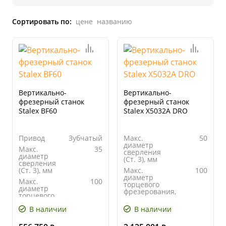
Сортировать по:
цене
названию
Вертикально-
Вертикально-
фрезерный станок
фрезерный станок
Stalex BF60
Stalex X5032A DRO
Привод
Зубчатый
Макс.
50
диаметр
Макс.
35
сверления
диаметр
(Ст. 3), мм
сверления
(Ст. 3), мм
Макс.
100
диаметр
Макс.
100
торцевого
диаметр
фрезерования,
торцевого
мм
фрезерования,
В наличии
В наличии
мм
Макс.
40
диаметр
Макс.
25
концевой