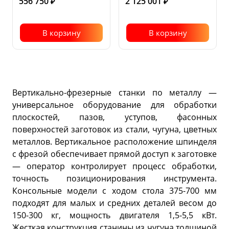
556 750
2 125 001
диаметр
₽
₽
фрезы, мм
концевой
фрезы, мм
Конус
ISO50
шпинделя
(7:24)
В корзину
В корзину
Вертикально-фрезерные станки по металлу —
универсальное оборудование для обработки
плоскостей, пазов, уступов, фасонных
поверхностей заготовок из стали, чугуна, цветных
металлов. Вертикальное расположение шпинделя
с фрезой обеспечивает прямой доступ к заготовке
— оператор контролирует процесс обработки,
точность позиционирования инструмента.
Консольные модели с ходом стола 375-700 мм
подходят для малых и средних деталей весом до
150-300 кг, мощность двигателя 1,5-5,5 кВт.
Жесткая конструкция станины из чугуна толщиной