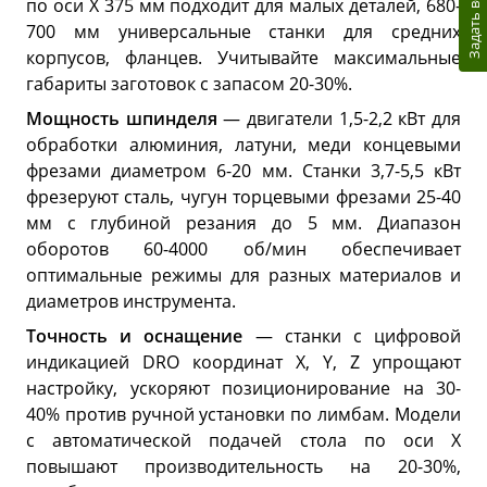
Задать вопрос
по оси X 375 мм подходит для малых деталей, 680-
700 мм универсальные станки для средних
корпусов, фланцев. Учитывайте максимальные
габариты заготовок с запасом 20-30%.
Мощность шпинделя
— двигатели 1,5-2,2 кВт для
обработки алюминия, латуни, меди концевыми
фрезами диаметром 6-20 мм. Станки 3,7-5,5 кВт
фрезеруют сталь, чугун торцевыми фрезами 25-40
мм с глубиной резания до 5 мм. Диапазон
оборотов 60-4000 об/мин обеспечивает
оптимальные режимы для разных материалов и
диаметров инструмента.
Точность и оснащение
— станки с цифровой
индикацией DRO координат X, Y, Z упрощают
настройку, ускоряют позиционирование на 30-
40% против ручной установки по лимбам. Модели
с автоматической подачей стола по оси X
повышают производительность на 20-30%,