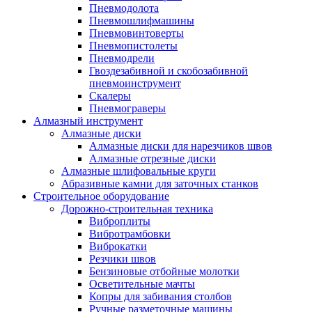
Пневмодолота
Пневмошлифмашины
Пневмовинтоверты
Пневмопистолеты
Пневмодрели
Гвоздезабивной и скобозабивной
пневмоинструмент
Скалеры
Пневмограверы
Алмазный инструмент
Алмазные диски
Алмазные диски для нарезчиков швов
Алмазные отрезные диски
Алмазные шлифовальные круги
Абразивные камни для заточных станков
Строительное оборудование
Дорожно-строительная техника
Виброплиты
Вибротрамбовки
Виброкатки
Резчики швов
Бензиновые отбойные молотки
Осветительные мачты
Копры для забивания столбов
Ручные разметочные машины