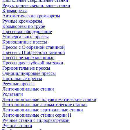
Настольные сверлильные станки
Редукторные сверлильные станки
Кромкорезы
Автоматические кромкорезы
Ручные кромкорезы
Кромкорезы по трубе
Прессовое оборудование
Универсальные прессы
Кривошипные прессы
Прессы с С-образной станиной
Прессы с П-образной станиной
Прессы четырехколонные
Прессы для глубокой вытяжки
Горизонтальные прессы
Одноцилиндровые прессы
Портальные прессы
Реечные прессы
Ленточнопильные станки
Рольганги
Ленточнопильные полуавтоматические станки
Ленточнопильные автоматические станки
Ленточнопильные вертикальные станки
Ленточнопильные станки серии H
Ручные станки с гидроразгрузкой
Ручные станки