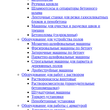
Резчики кровли
Шламоотсосы и сепараторы бетонного
шлама
Ленточные станки для резки газосиликатных
блоков и пенобетона
Машины для очистки и разделки швов и
трещин
Бетоноломы (гидроклинья)
Оборудование для устройства полов
Мозаично-шлифовальные машины
Фрезеровальные машины по бетону
Затирочные машины по бетону
Паркетно-шлифовальные машины
Строгальные машины для паркета и
деревянных полов
Дробеструйные машины
Оборудование для работ с раствором
Растворонасосы винтовые
Растворосмесители (принудительные
бетономешалки)
Штукатурные машины
Торкрет-установки
Пенобетонные установки
Оборудование для работы с арматурой
Арматурные станки