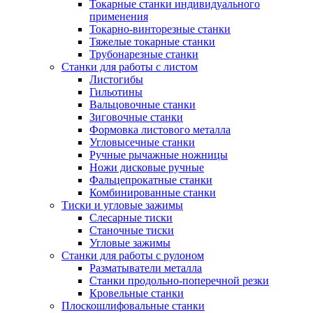
Токарные станки индивидуального
применения
Токарно-винторезные станки
Тяжелые токарные станки
Трубонарезные станки
Станки для работы с листом
Листогибы
Гильотины
Вальцовочные станки
Зиговочные станки
Формовка листового металла
Угловысечные станки
Ручные рычажные ножницы
Ножи дисковые ручные
Фальцепрокатные станки
Комбинированные станки
Тиски и угловые зажимы
Слесарные тиски
Станочные тиски
Угловые зажимы
Станки для работы с рулоном
Разматыватели металла
Станки продольно-поперечной резки
Кровельные станки
Плоскошлифовальные станки