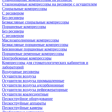
Стационарные компрессоры на ресивере с осушителем
Спиральные компрессоры
С ресивером
Без ресивера
Безмасляные спиральные компрессоры
Поршневые компрессоры
Без ресивера
С ресивером
Маслозаполненные компрессоры
Безмасляные поршневые компрессоры
Бензиновые поршневые компрессоры
Поршневые ременные компрессоры
Центробежные компрессоры
Компрессоры для стоматологических кабинетов и
лабораторий
Воздушные ресиверы
Осушители воздуха
Осушители воздуха промышленные
Осущители воздуха адсорбционные
Осушители воздуха рефрежераторные
Осушители коалесцентные
Пескоструйное оборудование
Пескоструйные аппараты
Пескоструйные камеры