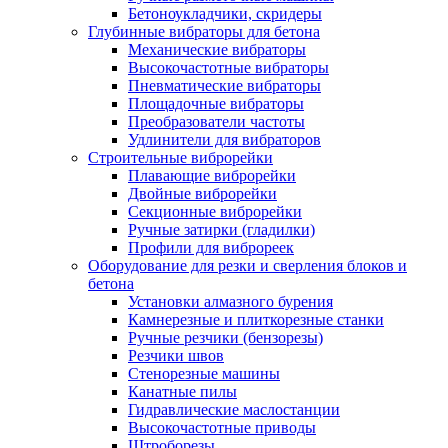
Бетоноукладчики, скридеры
Глубинные вибраторы для бетона
Механические вибраторы
Высокочастотные вибраторы
Пневматические вибраторы
Площадочные вибраторы
Преобразователи частоты
Удлинители для вибраторов
Строительные виброрейки
Плавающие виброрейки
Двойные виброрейки
Секционные виброрейки
Ручные затирки (гладилки)
Профили для виброреек
Оборудование для резки и сверления блоков и
бетона
Установки алмазного бурения
Камнерезные и плиткорезные станки
Ручные резчики (бензорезы)
Резчики швов
Стенорезные машины
Канатные пилы
Гидравлические маслостанции
Высокочастотные приводы
Штроборезы