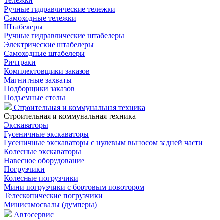
Тележки
Ручные гидравлические тележки
Самоходные тележки
Штабелеры
Ручные гидравлические штабелеры
Электрические штабелеры
Самоходные штабелеры
Ричтраки
Комплектовщики заказов
Магнитные захваты
Подборщики заказов
Подъемные столы
Строительная и коммунальная техника
Строительная и коммунальная техника
Экскаваторы
Гусеничные экскаваторы
Гусеничные экскаваторы с нулевым выносом задней части
Колесные экскаваторы
Навесное оборудование
Погрузчики
Колесные погрузчики
Мини погрузчики с бортовым повотором
Телескопические погрузчики
Минисамосвалы (думперы)
Автосервис