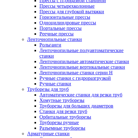
Прессы с П-образной станиной
Прессы четырехколонные
Прессы для глубокой вытяжки
Горизонтальные прессы
Одноцилиндровые прессы
Портальные прессы
Реечные прессы
Ленточнопильные станки
Рольганги
Ленточнопильные полуавтоматические
станки
Ленточнопильные автоматические станки
Ленточнопильные вертикальные станки
Ленточнопильные станки серии H
Ручные станки с гидроразгрузкой
Ручные станки
Труборезы для труб
Автоматические станки для резки труб
Хомутные труборезы
Труборезы для больших диаметров
Станки для резки труб
Орбитальные труборезы
Труборезы ручные
Разъемные труборезы
Арматурные станки