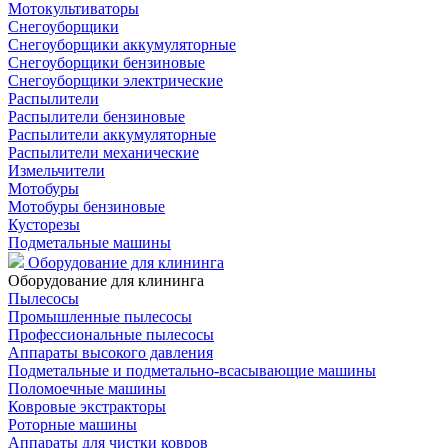
Мотокультиваторы
Снегоуборщики
Снегоуборщики аккумуляторные
Снегоуборщики бензиновые
Снегоуборщики электрические
Распылители
Распылители бензиновые
Распылители аккумуляторные
Распылители механические
Измельчители
Мотобуры
Мотобуры бензиновые
Кусторезы
Подметальные машины
Оборудование для клининга
Оборудование для клининга
Пылесосы
Промышленные пылесосы
Профессиональные пылесосы
Аппараты высокого давления
Подметальные и подметально-всасывающие машины
Поломоечные машины
Ковровые экстракторы
Роторные машины
Аппараты для чистки ковров