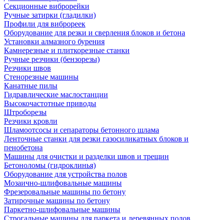
Секционные виброрейки
Ручные затирки (гладилки)
Профили для виброреек
Оборудование для резки и сверления блоков и бетона
Установки алмазного бурения
Камнерезные и плиткорезные станки
Ручные резчики (бензорезы)
Резчики швов
Стенорезные машины
Канатные пилы
Гидравлические маслостанции
Высокочастотные приводы
Штроборезы
Резчики кровли
Шламоотсосы и сепараторы бетонного шлама
Ленточные станки для резки газосиликатных блоков и
пенобетона
Машины для очистки и разделки швов и трещин
Бетоноломы (гидроклинья)
Оборудование для устройства полов
Мозаично-шлифовальные машины
Фрезеровальные машины по бетону
Затирочные машины по бетону
Паркетно-шлифовальные машины
Строгальные машины для паркета и деревянных полов