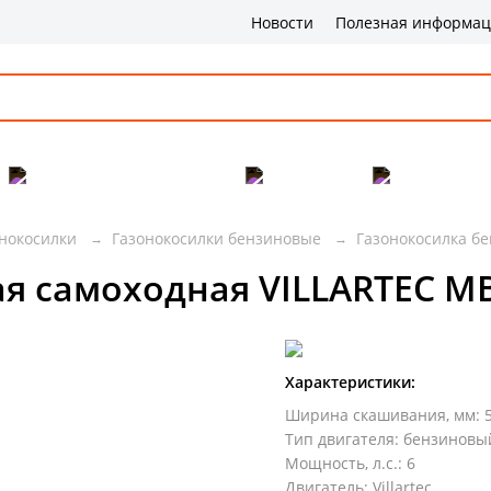
Новости
Полезная информа
Популярные товары
Бренды
Сервис и 
нокосилки
Газонокосилки бензиновые
Газонокосилка бе
я самоходная VILLARTEC MB
Характеристики:
Ширина скашивания, мм
:
Тип двигателя
:
бензиновы
Мощность, л.с.
:
6
Двигатель
:
Villartec