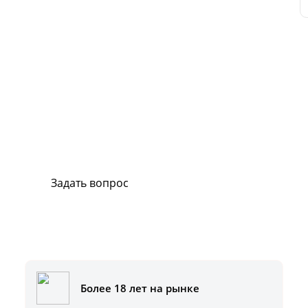
Сервис и поддержка
В случае возникновения вопросов или
хотите заказать ремонт, свяжитесь с нами.
Мы всегда готовы вам помочь.
Задать вопрос
Или позвоните на горячую линию:
8-800-500-51-01
Более 18 лет на рынке