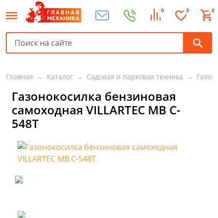
0
0
0
Главная
Каталог
Садовая и парковая техника
Газон
Газонокосилка бензиновая
самоходная VILLARTEC MB C-
548T