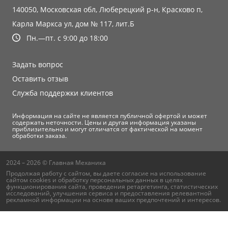
140050, Московская обл, Люберецкий р-н, Красково п,
Карла Маркса ул, дом № 117, лит.Б
Пн.—пт. с 9:00 до 18:00
Задать вопрос
Оставить отзыв
Служба поддержки клиентов
Информация на сайте не является публичной офертой и может
содержать неточности. Цены и другая информация указаны
приблизительно и могут отличатся от фактической на момент
обработки заказа.
2024 – 2026 © Главная Механика
Продолжая работу с сайтом, вы даете согласие на использование
сайтом cookies и
обработку персональных данных
в целях
функционирования сайта, проведения ретаргетинга, статистических
исследований, улучшения сервиса и предоставления релевантной
рекламной информации на основе ваших предпочтений и интересов.