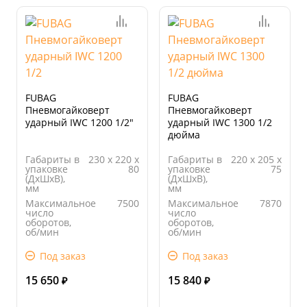
FUBAG
FUBAG
Пневмогайковерт
Пневмогайковерт
ударный IWC 1200 1/2"
ударный IWC 1300 1/2
дюйма
Габариты в
230 х 220 х
Габариты в
220 х 205 х
упаковке
80
упаковке
75
(ДхШхВ),
(ДхШхВ),
мм
мм
Максимальное
7500
Максимальное
7870
число
число
оборотов,
оборотов,
об/мин
об/мин
Вес, кг
2,1
Вес, кг
2,06
Под заказ
Под заказ
Длина
225.00
Длина
220.00
упаковки,
упаковки,
15 650
15 840
мм
мм
₽
₽