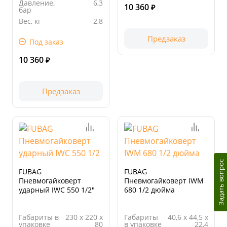
мм
Давление,
6,3
10 360
₽
бар
Вес, кг
2,8
Длина
330.00
Предзаказ
упаковки,
Под заказ
мм
10 360
₽
Предзаказ
Задать вопрос
FUBAG
FUBAG
Пневмогайковерт
Пневмогайковерт IWM
ударный IWC 550 1/2"
680 1/2 дюйма
Габариты в
230 х 220 х
Габариты
40,6 х 44,5 х
упаковке
80
в упаковке
22,4