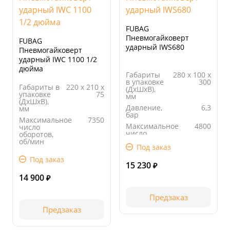
FUBAG
Пневмогайковерт
FUBAG
ударный IWS680
Пневмогайковерт
ударный IWC 1100 1/2
дюйма
Габариты
280 х 100 х
в упаковке
300
Габариты в
220 х 210 х
(ДхШхВ),
упаковке
75
мм
(ДхШхВ),
Давление,
6,3
мм
бар
Максимальное
7350
Максимальное
4800
число
число
оборотов,
оборотов,
об/мин
Под заказ
об/мин
Вес, кг
2,06
Вес, кг
6
Под заказ
Длина
220.00
15 230
₽
упаковки,
14 900
мм
₽
Предзаказ
Предзаказ