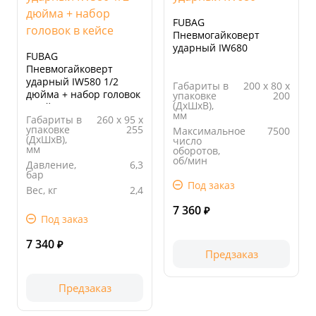
FUBAG
Пневмогайковерт
ударный IW680
FUBAG
Пневмогайковерт
ударный IW580 1/2
Габариты в
200 х 80 х
дюйма + набор головок
упаковке
200
(ДхШхВ),
в кейсе
мм
Габариты в
260 х 95 х
упаковке
255
Максимальное
7500
(ДхШхВ),
число
мм
оборотов,
об/мин
Давление,
6,3
бар
Вес, кг
2,42
Под заказ
Вес, кг
2,4
Длина
200.00
упаковки,
Длина
260.00
7 360
мм
₽
упаковки,
Под заказ
мм
7 340
₽
Предзаказ
Предзаказ