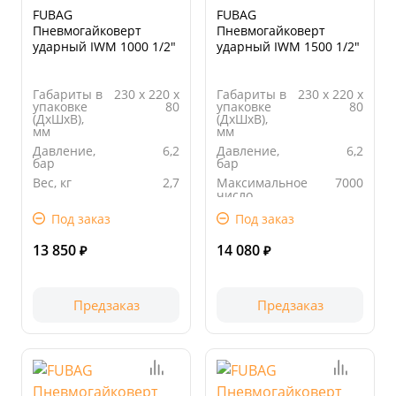
FUBAG
FUBAG
Пневмогайковерт
Пневмогайковерт
ударный IWM 1000 1/2"
ударный IWM 1500 1/2"
Габариты в
230 х 220 х
Габариты в
230 х 220 х
упаковке
80
упаковке
80
(ДхШхВ),
(ДхШхВ),
мм
мм
Давление,
6,2
Давление,
6,2
бар
бар
Вес, кг
2,7
Максимальное
7000
число
Длина
225.00
оборотов,
упаковки,
Под заказ
Под заказ
об/мин
мм
Вес, кг
2,9
13 850
14 080
₽
₽
Предзаказ
Предзаказ