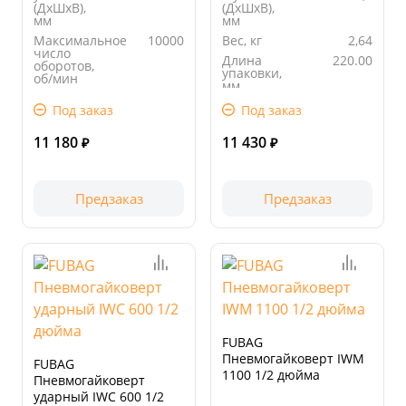
(ДхШхВ),
(ДхШхВ),
мм
мм
Максимальное
10000
Вес, кг
2,64
число
Длина
220.00
оборотов,
упаковки,
об/мин
мм
Вес, кг
1,2
Ширина
210.00
Под заказ
Под заказ
Длина
225.00
упаковки,
упаковки,
мм
11 180
11 430
мм
₽
₽
Предзаказ
Предзаказ
FUBAG
Пневмогайковерт IWM
FUBAG
1100 1/2 дюйма
Пневмогайковерт
ударный IWC 600 1/2