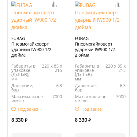
FUBAG
FUBAG
Пневмогайковерт
Пневмогайковерт
ударный IW900 1/2
ударный IW900 1/2
дюйма
дюйма
Габариты в
220 х 85 х
Габариты в
220 х 85 х
упаковке
215
упаковке
215
(ДхШхВ),
(ДхШхВ),
мм
мм
Давление,
6,3
Давление,
6,3
бар
бар
Максимальное
7000
Максимальное
7000
число
число
оборотов,
оборотов,
Под заказ
Под заказ
об/мин
об/мин
Вес, кг
2,59
Вес, кг
2,59
8 330
8 330
₽
₽