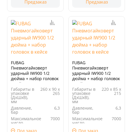
Предзаказ
Предзаказ
FUBAG
FUBAG
Пневмогайковерт
Пневмогайковерт
ударный IW900 1/2
ударный IW900 1/2
дюйма + набор головок
дюйма + набор головок
в кейсе
в кейсе
Габариты в
260 х 90 х
Габариты в
220 х 85 х
упаковке
265
упаковке
215
(ДхШхВ),
(ДхШхВ),
мм
мм
Давление,
6,3
Давление,
6,3
бар
бар
Максимальное
7000
Максимальное
7000
число
число
оборотов,
оборотов,
Под заказ
Под заказ
об/мин
об/мин