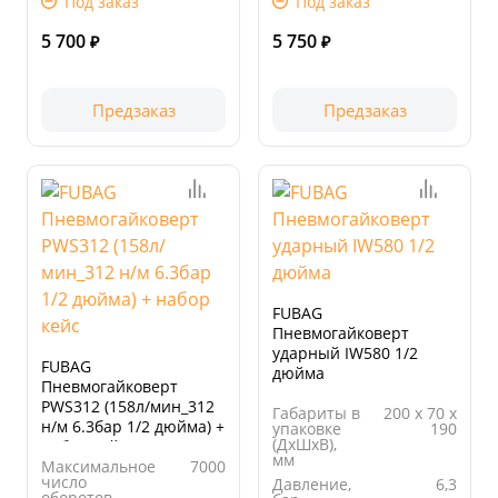
Под заказ
Под заказ
Длина
230.00
мм
упаковки,
5 700
5 750
мм
₽
₽
Предзаказ
Предзаказ
FUBAG
Пневмогайковерт
ударный IW580 1/2
FUBAG
дюйма
Пневмогайковерт
PWS312 (158л/мин_312
Габариты в
200 х 70 х
н/м 6.3бар 1/2 дюйма) +
упаковке
190
(ДхШхВ),
набор кейс
мм
Максимальное
7000
число
Давление,
6,3
оборотов,