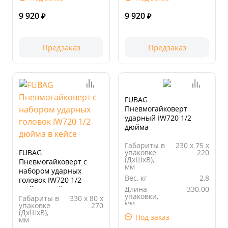
Вес, кг
2,59
Вес, кг
2,59
9 920
9 920
₽
₽
Предзаказ
Предзаказ
FUBAG
Пневмогайковерт
ударный IW720 1/2
дюйма
Габариты в
230 х 75 х
FUBAG
упаковке
220
(ДхШхВ),
Пневмогайковерт с
мм
набором ударных
Вес, кг
2,8
головок IW720 1/2
дюйма в кейсе
Длина
330.00
упаковки,
Габариты в
330 х 80 х
мм
упаковке
270
(ДхШхВ),
Ширина
80.00
Под заказ
мм
упаковки,