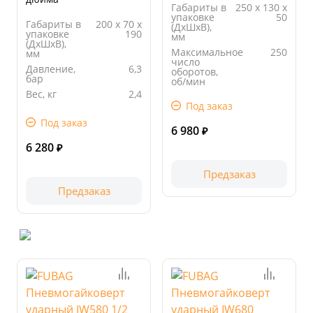
Габариты в
250 х 130 х
упаковке
50
Габариты в
200 х 70 х
(ДхШхВ),
упаковке
190
мм
(ДхШхВ),
Максимальное
250
мм
число
Давление,
6,3
оборотов,
бар
об/мин
Вес, кг
2,4
Вес, кг
0,6
Под заказ
Длина
200.00
Длина
250.00
упаковки,
упаковки,
Под заказ
мм
6 980
мм
₽
6 280
₽
Предзаказ
Предзаказ