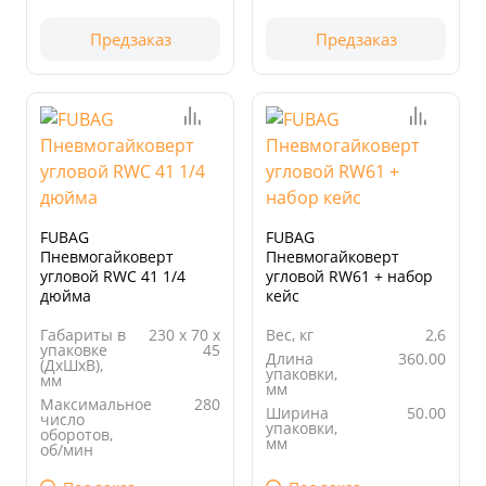
Предзаказ
Предзаказ
FUBAG
FUBAG
Пневмогайковерт
Пневмогайковерт
угловой RWC 41 1/4
угловой RW61 + набор
дюйма
кейс
Габариты в
230 х 70 х
Вес, кг
2,6
упаковке
45
Длина
360.00
(ДхШхВ),
упаковки,
мм
мм
Максимальное
280
Ширина
50.00
число
упаковки,
оборотов,
мм
об/мин
Высота
210.00
Вес, кг
0,68
упаковки,