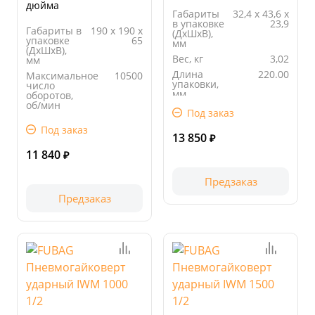
дюйма
Габариты
32,4 х 43,6 х
в упаковке
23,9
Габариты в
190 х 190 х
(ДхШхВ),
упаковке
65
мм
(ДхШхВ),
Вес, кг
3,02
мм
Длина
220.00
Максимальное
10500
упаковки,
число
мм
оборотов,
об/мин
Ширина
210.00
Под заказ
упаковки,
Вес, кг
1,2
мм
Под заказ
Длина
190.00
13 850
₽
упаковки,
11 840
мм
₽
Предзаказ
Предзаказ