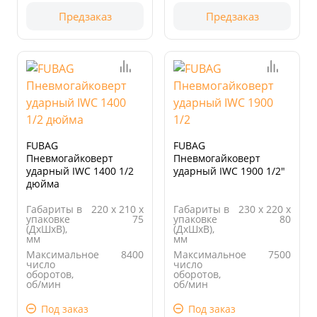
Предзаказ
Предзаказ
FUBAG
FUBAG
Пневмогайковерт
Пневмогайковерт
ударный IWC 1400 1/2
ударный IWC 1900 1/2"
дюйма
Габариты в
220 х 210 х
Габариты в
230 х 220 х
упаковке
75
упаковке
80
(ДхШхВ),
(ДхШхВ),
мм
мм
Максимальное
8400
Максимальное
7500
число
число
оборотов,
оборотов,
об/мин
об/мин
Вес, кг
2,16
Вес, кг
2,1
Под заказ
Под заказ
Длина
220.00
Длина
225.00