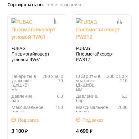
Сортировать по:
цене
названию
FUBAG
FUBAG
Пневмогайковерт
Пневмогайковерт
угловой RW61
PW312
Габариты в
280 х 60 х
Габариты в
200 х 80 х
упаковке
70
упаковке
210
(ДхШхВ),
(ДхШхВ),
мм
мм
Давление,
6,3
Давление,
6,3
бар
бар
Максимальное
150
Максимальное
7000
число
число
оборотов,
оборотов,
Под заказ
Под заказ
об/мин
об/мин
Вес, кг
1,1
Вес, кг
4
3 100
4 690
₽
₽