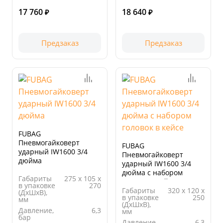
упаковки,
упаковки,
17 760
18 640
мм
мм
₽
₽
Предзаказ
Предзаказ
FUBAG
Пневмогайковерт
FUBAG
ударный IW1600 3/4
Пневмогайковерт
дюйма
ударный IW1600 3/4
дюйма с набором
Габариты
275 х 105 х
головок в кейсе
в упаковке
270
Габариты
320 х 120 х
(ДхШхВ),
в упаковке
250
мм
(ДхШхВ),
Давление,
6,3
мм
бар
Давление,
6,3