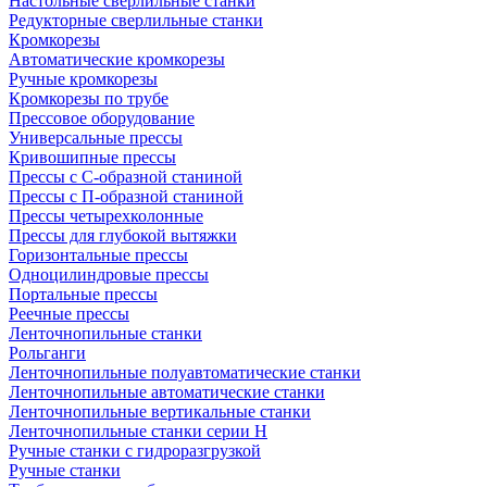
Настольные сверлильные станки
Редукторные сверлильные станки
Кромкорезы
Автоматические кромкорезы
Ручные кромкорезы
Кромкорезы по трубе
Прессовое оборудование
Универсальные прессы
Кривошипные прессы
Прессы с С-образной станиной
Прессы с П-образной станиной
Прессы четырехколонные
Прессы для глубокой вытяжки
Горизонтальные прессы
Одноцилиндровые прессы
Портальные прессы
Реечные прессы
Ленточнопильные станки
Рольганги
Ленточнопильные полуавтоматические станки
Ленточнопильные автоматические станки
Ленточнопильные вертикальные станки
Ленточнопильные станки серии H
Ручные станки с гидроразгрузкой
Ручные станки