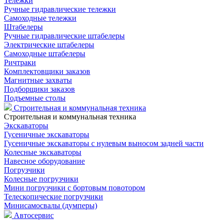
Тележки
Ручные гидравлические тележки
Самоходные тележки
Штабелеры
Ручные гидравлические штабелеры
Электрические штабелеры
Самоходные штабелеры
Ричтраки
Комплектовщики заказов
Магнитные захваты
Подборщики заказов
Подъемные столы
Строительная и коммунальная техника
Строительная и коммунальная техника
Экскаваторы
Гусеничные экскаваторы
Гусеничные экскаваторы с нулевым выносом задней части
Колесные экскаваторы
Навесное оборудование
Погрузчики
Колесные погрузчики
Мини погрузчики с бортовым повотором
Телескопические погрузчики
Минисамосвалы (думперы)
Автосервис