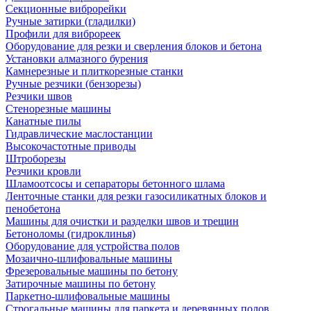
Секционные виброрейки
Ручные затирки (гладилки)
Профили для виброреек
Оборудование для резки и сверления блоков и бетона
Установки алмазного бурения
Камнерезные и плиткорезные станки
Ручные резчики (бензорезы)
Резчики швов
Стенорезные машины
Канатные пилы
Гидравлические маслостанции
Высокочастотные приводы
Штроборезы
Резчики кровли
Шламоотсосы и сепараторы бетонного шлама
Ленточные станки для резки газосиликатных блоков и
пенобетона
Машины для очистки и разделки швов и трещин
Бетоноломы (гидроклинья)
Оборудование для устройства полов
Мозаично-шлифовальные машины
Фрезеровальные машины по бетону
Затирочные машины по бетону
Паркетно-шлифовальные машины
Строгальные машины для паркета и деревянных полов