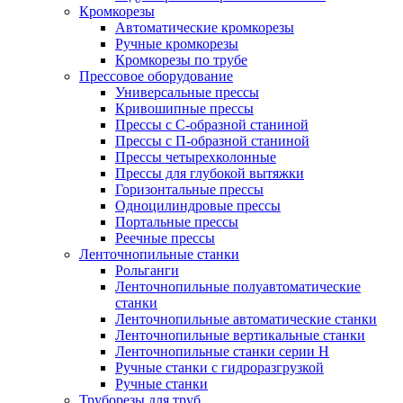
Кромкорезы
Автоматические кромкорезы
Ручные кромкорезы
Кромкорезы по трубе
Прессовое оборудование
Универсальные прессы
Кривошипные прессы
Прессы с С-образной станиной
Прессы с П-образной станиной
Прессы четырехколонные
Прессы для глубокой вытяжки
Горизонтальные прессы
Одноцилиндровые прессы
Портальные прессы
Реечные прессы
Ленточнопильные станки
Рольганги
Ленточнопильные полуавтоматические
станки
Ленточнопильные автоматические станки
Ленточнопильные вертикальные станки
Ленточнопильные станки серии H
Ручные станки с гидроразгрузкой
Ручные станки
Труборезы для труб