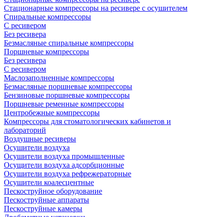
Стационарные компрессоры на ресивере с осушителем
Спиральные компрессоры
С ресивером
Без ресивера
Безмасляные спиральные компрессоры
Поршневые компрессоры
Без ресивера
С ресивером
Маслозаполненные компрессоры
Безмасляные поршневые компрессоры
Бензиновые поршневые компрессоры
Поршневые ременные компрессоры
Центробежные компрессоры
Компрессоры для стоматологических кабинетов и
лабораторий
Воздушные ресиверы
Осушители воздуха
Осушители воздуха промышленные
Осущители воздуха адсорбционные
Осушители воздуха рефрежераторные
Осушители коалесцентные
Пескоструйное оборудование
Пескоструйные аппараты
Пескоструйные камеры