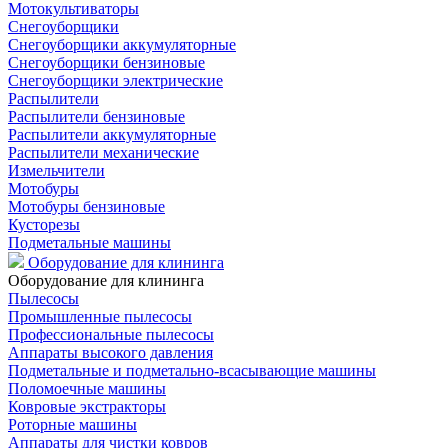
Мотокультиваторы
Снегоуборщики
Снегоуборщики аккумуляторные
Снегоуборщики бензиновые
Снегоуборщики электрические
Распылители
Распылители бензиновые
Распылители аккумуляторные
Распылители механические
Измельчители
Мотобуры
Мотобуры бензиновые
Кусторезы
Подметальные машины
Оборудование для клининга
Оборудование для клининга
Пылесосы
Промышленные пылесосы
Профессиональные пылесосы
Аппараты высокого давления
Подметальные и подметально-всасывающие машины
Поломоечные машины
Ковровые экстракторы
Роторные машины
Аппараты для чистки ковров