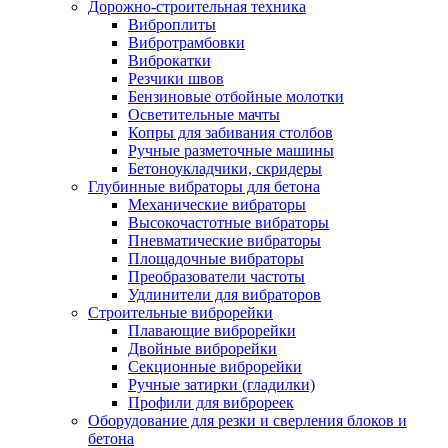
Дорожно-строительная техника
Виброплиты
Вибротрамбовки
Виброкатки
Резчики швов
Бензиновые отбойные молотки
Осветительные мачты
Копры для забивания столбов
Ручные разметочные машины
Бетоноукладчики, скридеры
Глубинные вибраторы для бетона
Механические вибраторы
Высокочастотные вибраторы
Пневматические вибраторы
Площадочные вибраторы
Преобразователи частоты
Удлинители для вибраторов
Строительные виброрейки
Плавающие виброрейки
Двойные виброрейки
Секционные виброрейки
Ручные затирки (гладилки)
Профили для виброреек
Оборудование для резки и сверления блоков и
бетона