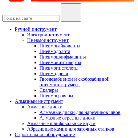
Ручной инструмент
Электроинструмент
Пневмоинструмент
Пневмогайковерты
Пневмодолота
Пневмошлифмашины
Пневмовинтоверты
Пневмопистолеты
Пневмодрели
Гвоздезабивной и скобозабивной
пневмоинструмент
Скалеры
Пневмограверы
Алмазный инструмент
Алмазные диски
Алмазные диски для нарезчиков швов
Алмазные отрезные диски
Алмазные шлифовальные круги
Абразивные камни для заточных станков
Строительное оборудование