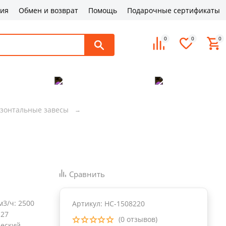
ция
Обмен и возврат
Помощь
Подарочные сертификаты
0
0
0
поддержка
Оплата и доставка
Контакты
зонтальные завесы
Сравнить
м3/ч
:
2500
Артикул: НС-1508220
.27
(0 отзывов)
ческий