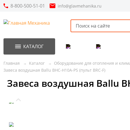
8-800-500-51-01
info@glavmehanika.ru
КАТАЛОГ
Акции
Новинки
Главная
Каталог
Оборудование для отопления и клим
Завеса воздушная Ballu BHC-H10A-PS (пульт BRC-F)
Завеса воздушная Ballu BH