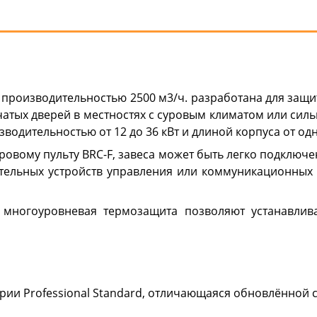
 производительностью 2500 м3/ч. разработана для защ
орчатых дверей в местностях с суровым климатом или си
дительностью от 12 до 36 кВт и длиной корпуса от одн
ровому пульту BRC-F, завеса может быть легко подключ
тельных устройств управления или коммуникационных м
многоуровневая термозащита позволяют устанавлива
ии Professional Standard, отличающаяся обновлённой 