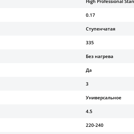
High Professional Sta
0.17
Ступенчатая
335
Без нагрева
Да
3
Универсальное
4.5
220-240