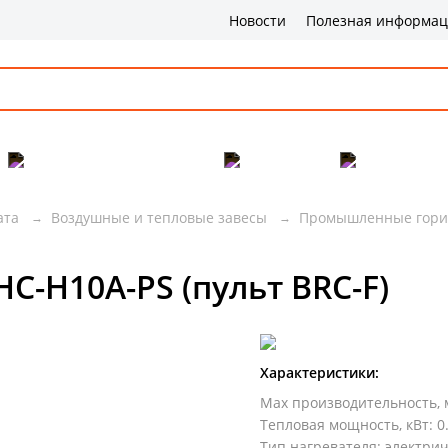
Новости
Полезная информа
Популярные товары
Бренды
Сервис и 
ата
Воздушные и тепловые завесы
Промышленные гори
C-H10A-PS (пульт BRC-F)
Характеристики:
Max производительность, 
Тепловая мощность, кВт
:
0
Тип нагревателя
:
электри