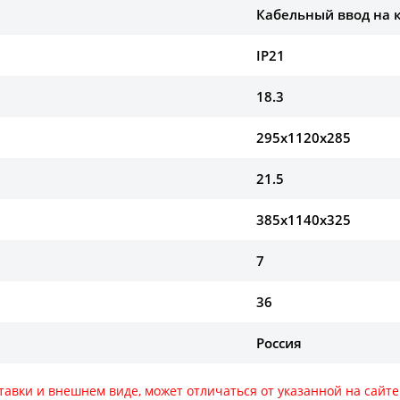
Кабельный ввод на 
IP21
18.3
295х1120х285
21.5
385х1140х325
7
36
Россия
тавки и внешнем виде, может отличаться от указанной на сай