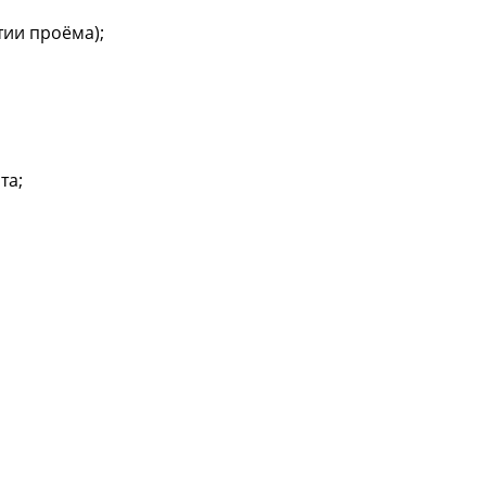
ии проёма);
та;