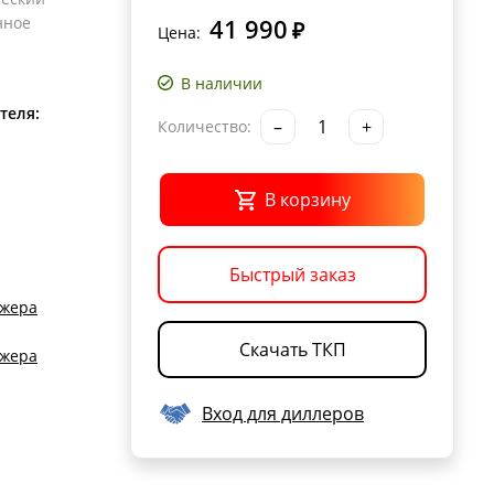
нное
41 990
₽
Цена:
В наличии
теля:
–
+
Количество:
В корзину
Быстрый заказ
джера
Скачать ТКП
джера
Вход для диллеров