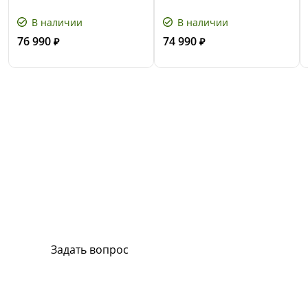
В наличии
В наличии
76 990
74 990
₽
₽
Сервис и поддержка
В случае возникновения вопросов или
хотите заказать ремонт, свяжитесь с нами.
Мы всегда готовы вам помочь.
Задать вопрос
Или позвоните на горячую линию:
8-800-500-51-01