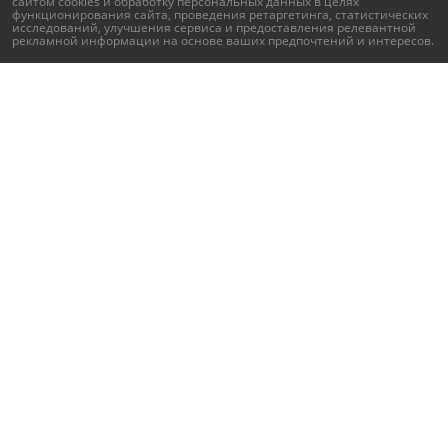
сайтом cookies и
обработку персональных данных
в целях
функционирования сайта, проведения ретаргетинга, статистических
исследований, улучшения сервиса и предоставления релевантной
рекламной информации на основе ваших предпочтений и интересов.