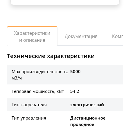
Характеристики
Документация
Компле
и описание
Технические характеристики
Max производительность,
5000
м3/ч
Тепловая мощность, кВт
54.2
Тип нагревателя
электрический
Тип управления
Дистанционное
проводное