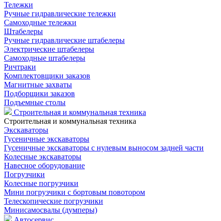
Тележки
Ручные гидравлические тележки
Самоходные тележки
Штабелеры
Ручные гидравлические штабелеры
Электрические штабелеры
Самоходные штабелеры
Ричтраки
Комплектовщики заказов
Магнитные захваты
Подборщики заказов
Подъемные столы
Строительная и коммунальная техника
Строительная и коммунальная техника
Экскаваторы
Гусеничные экскаваторы
Гусеничные экскаваторы с нулевым выносом задней части
Колесные экскаваторы
Навесное оборудование
Погрузчики
Колесные погрузчики
Мини погрузчики с бортовым повотором
Телескопические погрузчики
Минисамосвалы (думперы)
Автосервис