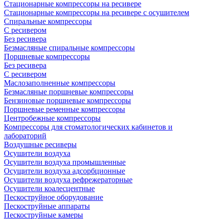
Стационарные компрессоры на ресивере
Стационарные компрессоры на ресивере с осушителем
Спиральные компрессоры
С ресивером
Без ресивера
Безмасляные спиральные компрессоры
Поршневые компрессоры
Без ресивера
С ресивером
Маслозаполненные компрессоры
Безмасляные поршневые компрессоры
Бензиновые поршневые компрессоры
Поршневые ременные компрессоры
Центробежные компрессоры
Компрессоры для стоматологических кабинетов и
лабораторий
Воздушные ресиверы
Осушители воздуха
Осушители воздуха промышленные
Осущители воздуха адсорбционные
Осушители воздуха рефрежераторные
Осушители коалесцентные
Пескоструйное оборудование
Пескоструйные аппараты
Пескоструйные камеры