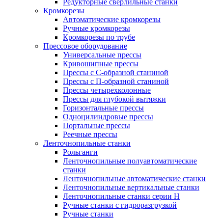
Редукторные сверлильные станки
Кромкорезы
Автоматические кромкорезы
Ручные кромкорезы
Кромкорезы по трубе
Прессовое оборудование
Универсальные прессы
Кривошипные прессы
Прессы с С-образной станиной
Прессы с П-образной станиной
Прессы четырехколонные
Прессы для глубокой вытяжки
Горизонтальные прессы
Одноцилиндровые прессы
Портальные прессы
Реечные прессы
Ленточнопильные станки
Рольганги
Ленточнопильные полуавтоматические
станки
Ленточнопильные автоматические станки
Ленточнопильные вертикальные станки
Ленточнопильные станки серии H
Ручные станки с гидроразгрузкой
Ручные станки