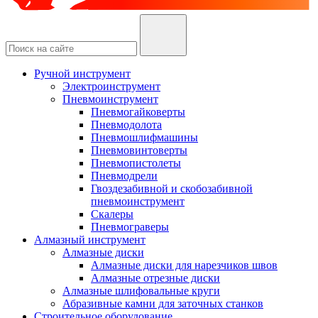
Ручной инструмент
Электроинструмент
Пневмоинструмент
Пневмогайковерты
Пневмодолота
Пневмошлифмашины
Пневмовинтоверты
Пневмопистолеты
Пневмодрели
Гвоздезабивной и скобозабивной
пневмоинструмент
Скалеры
Пневмограверы
Алмазный инструмент
Алмазные диски
Алмазные диски для нарезчиков швов
Алмазные отрезные диски
Алмазные шлифовальные круги
Абразивные камни для заточных станков
Строительное оборудование