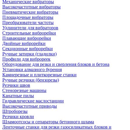
Механические вибраторы
Высокочастотные вибраторы
Пневматические вибраторы
Площадочные вибраторы
Преобразователи частоты
Удлинители для вибраторов
Строительные виброрейки
Плавающие виброрейки
Двойные виброрейки
Секционные виброрейки
Ручные затирки (гладилки)
Профили для виброреек
Оборудование для резки и сверления блоков и бетона
Установки алмазного бурения
Камнерезные и плиткорезные станки
Ручные резчики (бензорезы)
Резчики швов
Стенорезные машины
Канатные пилы
Гидравлические маслостанции
Высокочастотные приводы
Штроборезы
Резчики кровли
Шламоотсосы и сепараторы бетонного шлама
Ленточные станки для резки газосиликатных блоков и