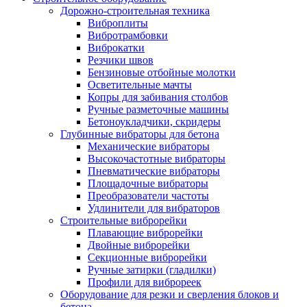
Дорожно-строительная техника
Виброплиты
Вибротрамбовки
Виброкатки
Резчики швов
Бензиновые отбойные молотки
Осветительные мачты
Копры для забивания столбов
Ручные разметочные машины
Бетоноукладчики, скридеры
Глубинные вибраторы для бетона
Механические вибраторы
Высокочастотные вибраторы
Пневматические вибраторы
Площадочные вибраторы
Преобразователи частоты
Удлинители для вибраторов
Строительные виброрейки
Плавающие виброрейки
Двойные виброрейки
Секционные виброрейки
Ручные затирки (гладилки)
Профили для виброреек
Оборудование для резки и сверления блоков и
бетона