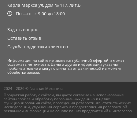
Карла Маркса ул, дом № 117, лит.Б
Пн.—пт. с 9:00 до 18:00
Задать вопрос
Оставить отзыв
Служба поддержки клиентов
Информация на сайте не является публичной офертой и может
содержать неточности. Цены и другая информация указаны
приблизительно и могут отличатся от фактической на момент
обработки заказа.
2024 – 2026 © Главная Механика
Продолжая работу с сайтом, вы даете согласие на использование
сайтом cookies и
обработку персональных данных
в целях
функционирования сайта, проведения ретаргетинга, статистических
исследований, улучшения сервиса и предоставления релевантной
рекламной информации на основе ваших предпочтений и интересов.