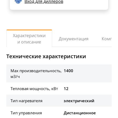
Вход для диллеров
Характеристики
Документация
Компле
и описание
Технические характеристики
Max производительность,
1400
м3/ч
Тепловая мощность, кВт
12
Тип нагревателя
электрический
Тип управления
Дистанционное