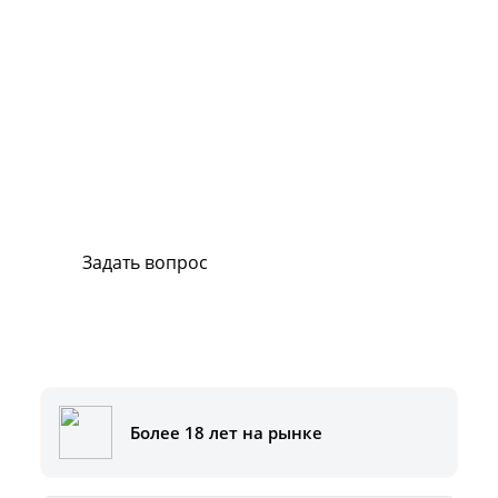
Сервис и поддержка
В случае возникновения вопросов или
хотите заказать ремонт, свяжитесь с нами.
Мы всегда готовы вам помочь.
Задать вопрос
Или позвоните на горячую линию:
8-800-500-51-01
Более 18 лет на рынке