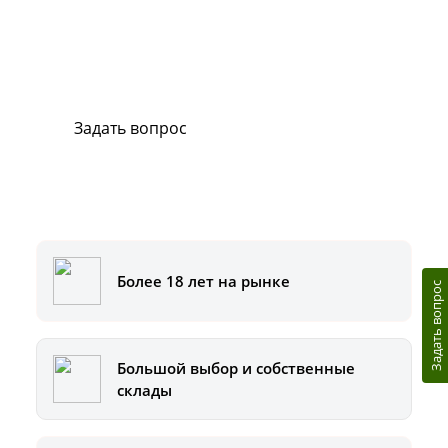
В случае возникновения вопросов или
хотите заказать ремонт, свяжитесь с нами.
Мы всегда готовы вам помочь.
Задать вопрос
Или позвоните на горячую линию:
8-800-500-51-01
Более 18 лет на рынке
Задать вопрос
Большой выбор и собственные
склады