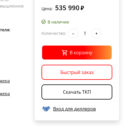
омышленное
535 990
₽
Цена:
В наличии
теля:
–
+
Количество:
В корзину
Быстрый заказ
джера
Скачать ТКП
джера
Вход для диллеров