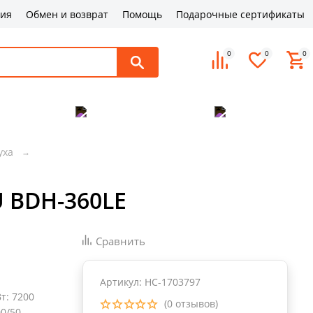
ция
Обмен и возврат
Помощь
Подарочные сертификаты
0
0
0
поддержка
Оплата и доставка
Контакты
уха
 BDH-360LE
Сравнить
Артикул: НС-1703797
Вт
:
7200
(0 отзывов)
00/50