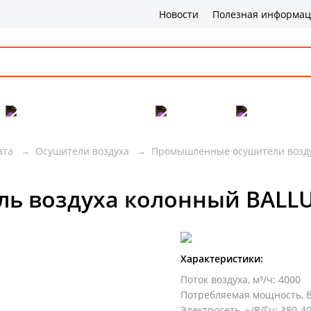
Новости
Полезная информа
Популярные товары
Бренды
Сервис и 
ата
Осушители воздуха
Промышленные осушители возд
 воздуха колонный BALLU
Характеристики:
Поток воздуха, м³/ч
:
4000
Потребляемая мощность, 
Электросеть, ~/В/Гц
:
380-4