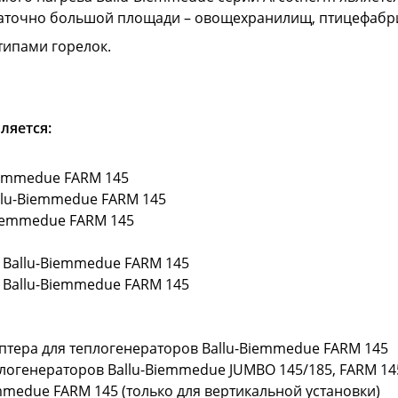
аточно большой площади – овощехранилищ, птицефабрик
типами горелок.
ляется:
Biemmedue FARM 145
llu-Biemmedue FARM 145
Biemmedue FARM 145
 Ballu-Biemmedue FARM 145
 Ballu-Biemmedue FARM 145
птера для теплогенераторов Ballu-Biemmedue FARM 145
логенераторов Ballu-Biemmedue JUMBO 145/185, FARM 14
mmedue FARM 145 (только для вертикальной установки)