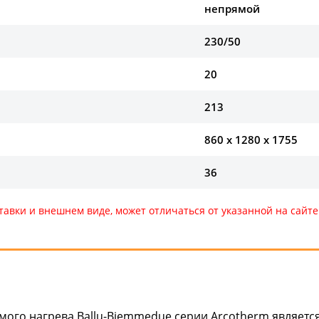
непрямой
230/50
20
213
860 x 1280 x 1755
36
тавки и внешнем виде, может отличаться от указанной на сай
мого нагрева Ballu-Biemmedue серии Arcotherm являетс