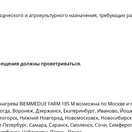
дческого и агрокультурного назначения, требующих р
мещения должны проветриваться.
нагрева BIEMMEDUE FARM 185 М возможна по Москве и го
огда, Воронеж, Дзержинск, Екатеринбург, Иваново, Йошка
итогорск, Нижний Новгород, Новомосковск, Новосибирск,
т-Петербург, Самара, Саранск, Смоленск, Сочи, Симфероп
Челябинск, Чебоксары, Пермь, Пенза