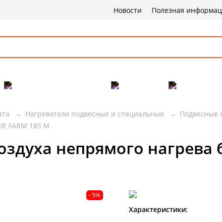
Новости
Полезная информа
Популярные товары
Бренды
Сервис и 
ата
Нагреватели подвесные и специальные
Подвесные 
UE FARM 185 М
воздуха непрямого нагрев
- 5%
Характеристики: