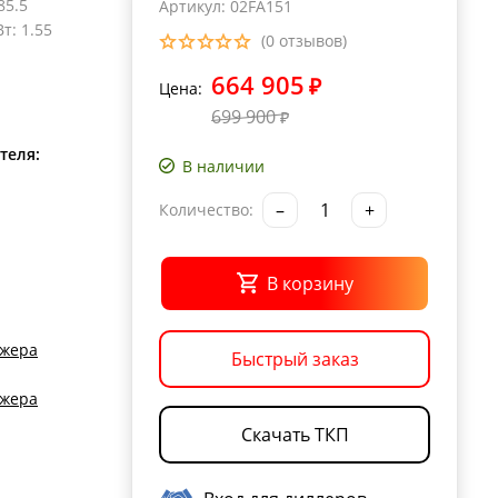
85.5
Артикул: 02FA151
Вт
:
1.55
(0 отзывов)
664 905
₽
Цена:
699 900
₽
теля:
В наличии
–
+
Количество:
В корзину
джера
Быстрый заказ
джера
Скачать ТКП