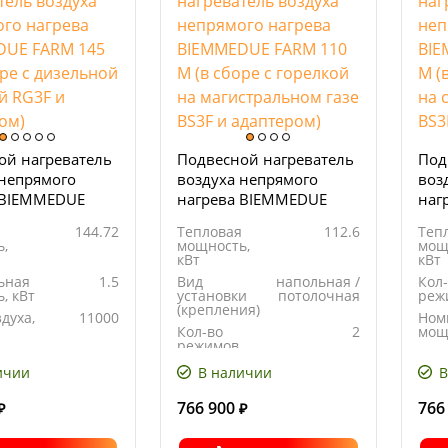
ой нагреватель
Подвесной нагреватель
Под
 непрямого
воздуха непрямого
воз
 BIEMMEDUE
нагрева BIEMMEDUE
наг
 М (в сборе с
FARM 110 M (в сборе с
FAR
144.72
Тепловая
112.6
Теп
ой горелкой
горелкой на
гор
,
мощность,
мощ
даптером)
магистральном газе
газ
кВт
кВт
BS3F и адаптером)
ьная
1.5
Вид
напольная /
Кол
, кВт
установки
потолочная
реж
(крепления)
духа,
11000
Ном
Кол-во
2
мощ
режимов
11.45
Рас
кг/ч
Номинальная
1.19
топл
ичии
В наличии
В
мощность, кВт
766 900
766
₽
₽