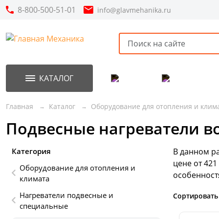
8-800-500-51-01
info@glavmehanika.ru
КАТАЛОГ
Акции
Новинки
Главная
Каталог
Оборудование для отопления и клим
Подвесные нагреватели в
Категория
В данном р
цене от 421
Оборудование для отопления и
особенност
климата
Нагреватели подвесные и
Сортировать
специальные