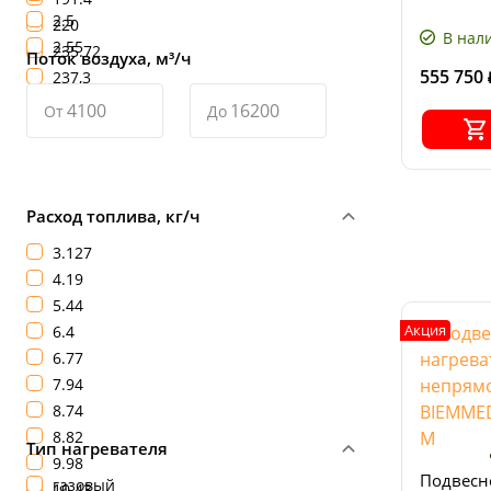
Расход
2.5
220
топлива, 
В нал
2.55
235.72
Поток воздуха, м³/ч
555 750
237,3
От
До
Расход топлива, кг/ч
3.127
4.19
5.44
Акция
6.4
6.77
7.94
8.74
8.82
Тип нагревателя
9.98
Подвесн
газовый
10.43