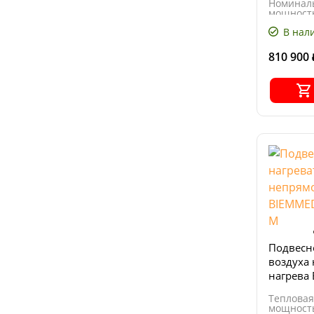
Номинал
мощность
Поток воз
В нал
м³/ч
810 900
Подвесн
воздуха
нагрева
FARM 23
Тепловая
мощность