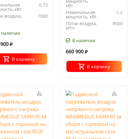
мощность,
птер 1-ходовой +
инальная
0.72
сборе с горелкой +
кВт
ность, кВт
плект тележки)
адаптер 1-ходовой +
Номинальная
1.2
к воздуха,
7000
мощность, кВт
комплект тележки)
Поток воздуха,
8500
ход
6.77
м³/ч
ива, кг/ч
 наличии
Расход
8.74
топлива, кг/ч
В наличии
 900
₽
660 900
₽
В корзину
В корзину