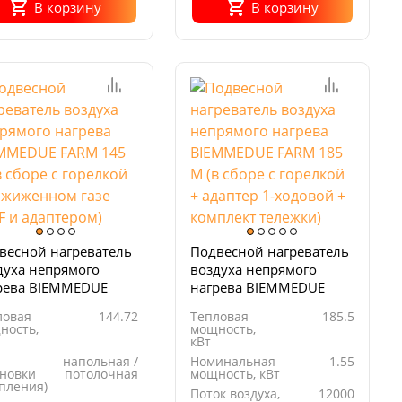
В корзину
В корзину
весной нагреватель
Подвесной нагреватель
духа непрямого
воздуха непрямого
рева BIEMMEDUE
нагрева BIEMMEDUE
M 145 М (в сборе с
FARM 185 М (в сборе с
ловая
144.72
Тепловая
185.5
елкой на сжиженном
горелкой + адаптер 1-
ность,
мощность,
е BS3F и адаптером)
ходовой + комплект
кВт
тележки)
напольная /
Номинальная
1.55
ановки
потолочная
мощность, кВт
епления)
Поток воздуха,
12000