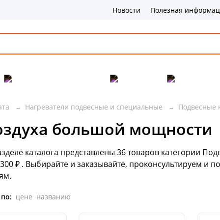
Новости
Полезная информа
Популярные товары
Бренды
Сервис и 
ата
Нагреватели подвесные и специальные
Подвесные 
оздуха большой мощности
азделе каталога представлены
36
товаров
категории Под
 300 ₽ . Выбирайте и заказывайте, проконсультируем и 
ям.
 по:
цене
названию