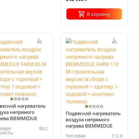
В корзину
весной нагреватель
духа непрямого
Подвесной нагреватель
рева BIEMMEDUE
воздуха непрямого
M 85 М
нагрева BIEMMEDUE
ловая
88.2
оительная версия (в
FARM 110 М
ность,
Тепловая
112.6
ре с горелкой +
строительная версия (в