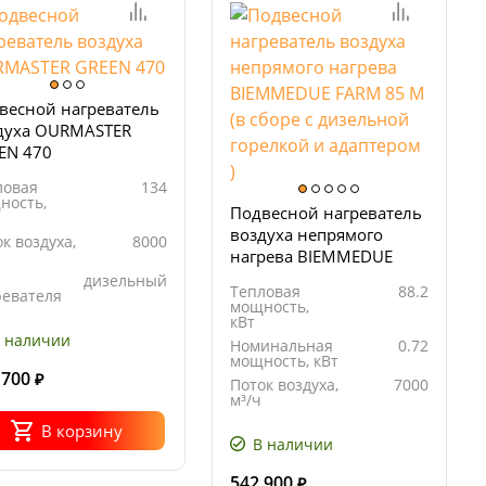
весной нагреватель
духа OURMASTER
EN 470
ловая
134
ность,
Подвесной нагреватель
воздуха непрямого
к воздуха,
8000
нагрева BIEMMEDUE
FARM 85 М (в сборе с
дизельный
Тепловая
88.2
ревателя
дизельной горелкой и
мощность,
 нагрева
непрямой
адаптером )
кВт
 наличии
Номинальная
0.72
мощность, кВт
 700
₽
Поток воздуха,
7000
м³/ч
Расход
6.77
В корзину
топлива, кг/ч
В наличии
542 900
₽