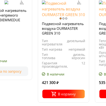
ой нагреватель
 непрямого
 BIEMMEDUE
Подвесной нагреватель
Под
M (в сборе с
воздуха OURMASTER
воз
й на
GREEN 310
GRE
альном газе
даптером)
Тип
дизельный
Теп
нагревателя
мощ
кВт
Тип нагрева
непрямой
Пото
Тип
дизель,
м³/ч
топлива
керосин
ичии
Тип
Гарантия
12
наг
производителя,
мес
Тип
а по запросу
В наличии
В
421 300
535
₽
В корзину