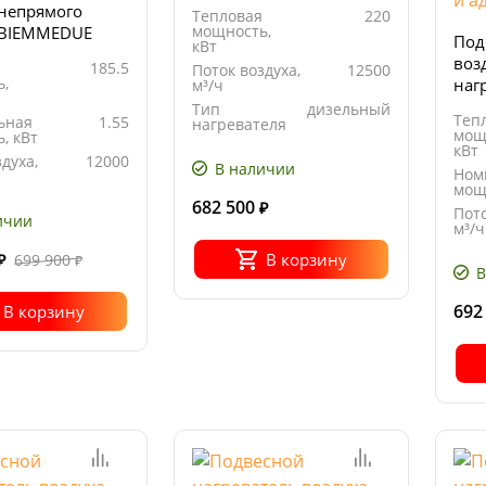
 непрямого
Тепловая
220
мощность,
 BIEMMEDUE
Под
кВт
5 М
воз
185.5
Поток воздуха,
12500
,
наг
м³/ч
FAR
Тип
дизельный
Теп
ьная
1.55
нагревателя
гор
мощ
, кВт
Тип нагрева
непрямой
газ
кВт
духа,
12000
В наличии
Ном
мощ
14.68
682 500
₽
Пото
кг/ч
ичии
м³/ч
Рас
В корзину
699 900
₽
₽
топл
В
692
В корзину