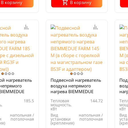
В корзину
В корзину
ой нагреватель
Подвесной нагреватель
Под
 непрямого
воздуха непрямого
воз
 BIEMMEDUE
нагрева BIEMMEDUE
наг
 М (в сборе с
FARM 145 М (в сборе с
FAR
185.5
Тепловая
144.72
Теп
ой горелкой
горелкой на
гор
,
мощность,
мощ
даптером))
магистральном газе
газ
кВт
кВт
BS3F и адаптером)
напольная /
Вид
напольная /
Вид
и
потолочная
установки
потолочная
уст
ия)
(крепления)
(кр