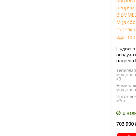
Подвесн
воздуха
нагрева
FARM 145
Тепловая
дизельн
мощность
RG3F и а
кВт
Номинал
мощность
Поток воз
м³/ч
Расход
топлива, 
В нал
703 900