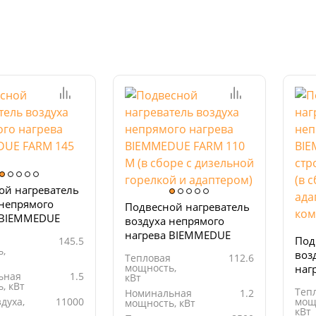
ой нагреватель
 непрямого
Подвесной нагреватель
 BIEMMEDUE
воздуха непрямого
5 М
нагрева BIEMMEDUE
Под
145.5
FARM 110 М (в сборе с
,
воз
Тепловая
112.6
дизельной горелкой и
мощность,
наг
ьная
1.5
адаптером)
кВт
FAR
, кВт
Теп
Номинальная
1.2
стр
духа,
11000
мощ
мощность, кВт
сбо
кВт