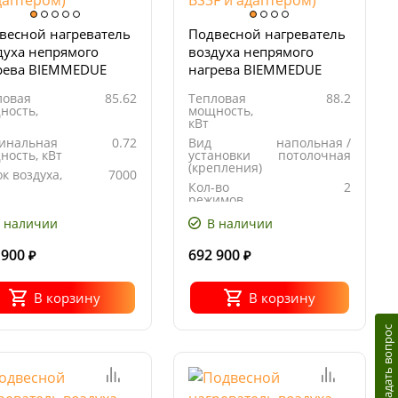
весной нагреватель
Подвесной нагреватель
духа непрямого
воздуха непрямого
рева BIEMMEDUE
нагрева BIEMMEDUE
M 85 М (в сборе с
FARM 85 (в сборе с
ловая
85.62
Тепловая
88.2
елкой на сжиженном
горелкой на
ность,
мощность,
е BS3F и адаптером)
магистральном газе
кВт
BS3F и адаптером)
инальная
0.72
Вид
напольная /
ность, кВт
установки
потолочная
(крепления)
к воздуха,
7000
Кол-во
2
режимов
ход
3.127
ива, кг/ч
Номинальная
0.72
 наличии
В наличии
мощность, кВт
 900
692 900
₽
₽
В корзину
В корзину
Задать вопрос