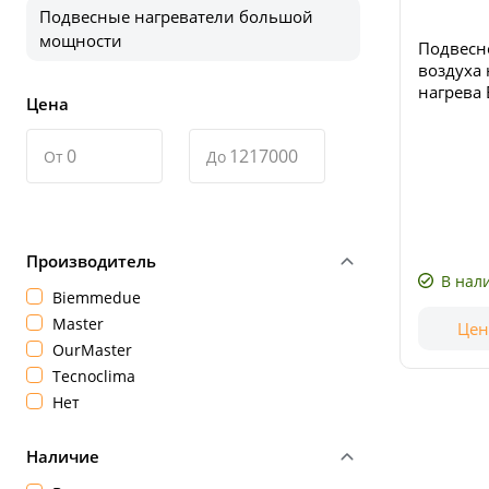
Подвесные нагреватели большой
мощности
Подвесн
воздуха
нагрева
Цена
FARM 85 
горелко
От
До
магистр
BS3F и а
Производитель
В нал
Biemmedue
Master
Цен
OurMaster
Tecnoclima
Нет
Наличие