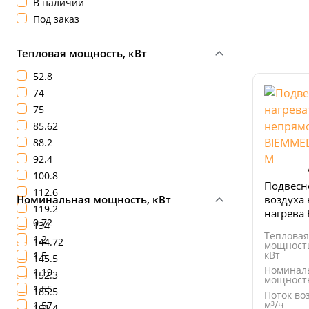
В наличии
Под заказ
Тепловая мощность, кВт
52.8
74
75
85.62
88.2
92.4
100.8
Подвесн
112.6
Номинальная мощность, кВт
воздуха
119.2
нагрева
0.72
134
FARM 14
Тепловая
1.2
144.72
мощность
кВт
1.5
145.5
Номинал
1.19
152.3
мощность
1.55
185.5
Поток воз
м³/ч
1.57
191.4