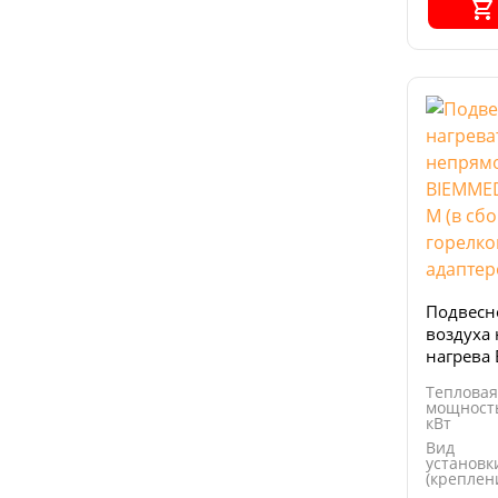
Подвесн
воздуха
нагрева
FARM 185
Тепловая
дизельн
мощность
RG3F и а
кВт
Вид
установк
(креплен