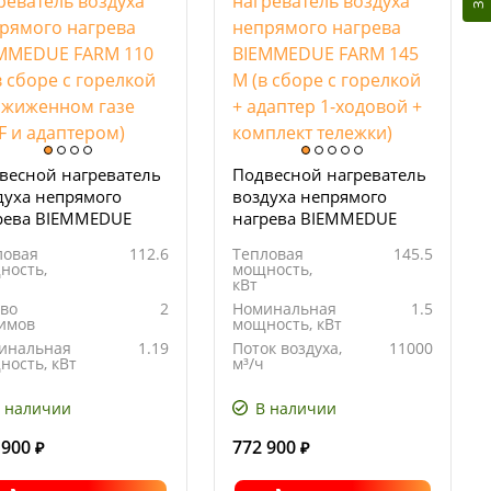
весной нагреватель
Подвесной нагреватель
духа непрямого
воздуха непрямого
рева BIEMMEDUE
нагрева BIEMMEDUE
M 110 M (в сборе с
FARM 145 М (в сборе с
ловая
112.6
Тепловая
145.5
елкой на сжиженном
горелкой + адаптер 1-
ность,
мощность,
е BS3F и адаптером)
ходовой + комплект
кВт
тележки)
-во
2
Номинальная
1.5
имов
мощность, кВт
инальная
1.19
Поток воздуха,
11000
ность, кВт
м³/ч
ход
4.19
Расход
11.45
ива, кг/ч
топлива, кг/ч
 наличии
В наличии
 900
772 900
₽
₽