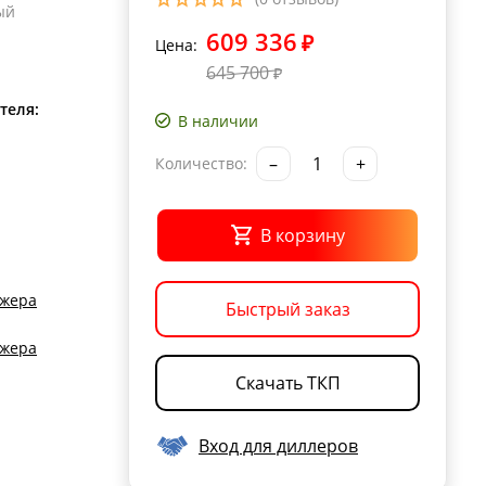
ый
609 336
₽
Цена:
645 700
₽
теля:
В наличии
–
+
Количество:
В корзину
джера
Быстрый заказ
джера
Скачать ТКП
Вход для диллеров