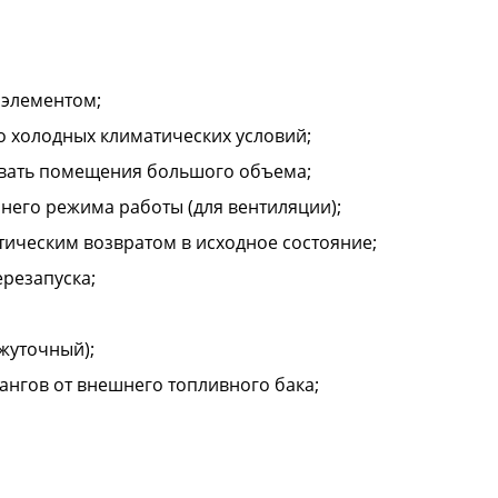
оэлементом;
о холодных климатических условий;
вать помещения большого объема;
него режима работы (для вентиляции);
тическим возвратом в исходное состояние;
резапуска;
жуточный);
лангов от внешнего топливного бака;