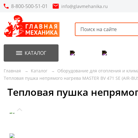
8-800-500-51-01
info@glavmehanika.ru
КАТАЛОГ
Акции
Новинки
Главная
Каталог
Оборудование для отопления и клим
Тепловая пушка непрямого нагрева MASTER BV 471 SE (AIR-BU
Тепловая пушка непрямого