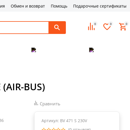
ция
Обмен и возврат
Помощь
Подарочные сертификаты
0
0
0
поддержка
Оплата и доставка
Контакты
(AIR-BUS)
Сравнить
36
Артикул: BV 471 S 230V
(0 отзывов)