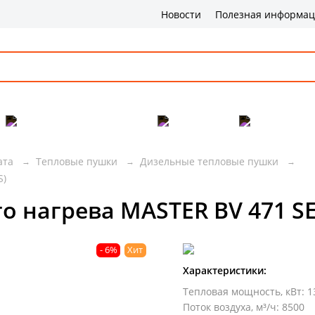
Новости
Полезная информа
Популярные товары
Бренды
Сервис и 
ата
Тепловые пушки
Дизельные тепловые пушки
S)
 нагрева MASTER BV 471 SE 
- 6%
Хит
Характеристики:
Тепловая мощность, кВт
:
1
Поток воздуха, м³/ч
:
8500