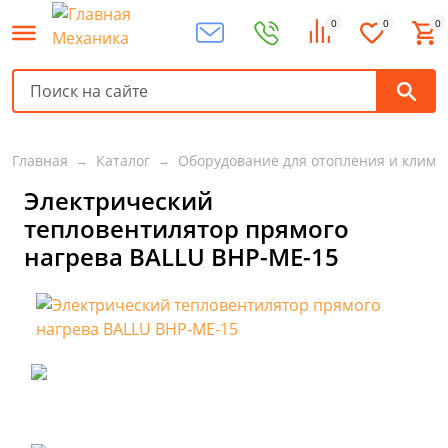
0
0
0
Главная
Каталог
Оборудование для отопления и клима
Электрический
тепловентилятор прямого
нагрева BALLU BHP-ME-15