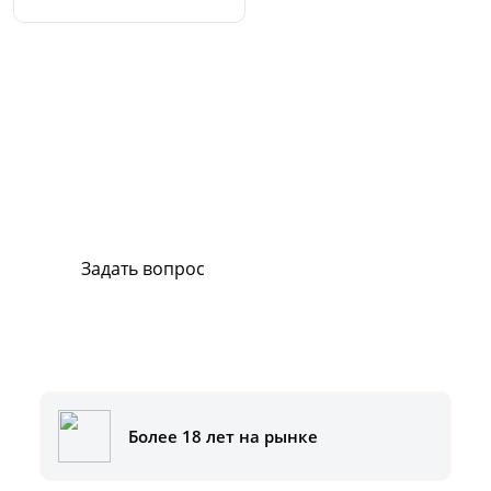
Сервис и поддержка
В случае возникновения вопросов или
хотите заказать ремонт, свяжитесь с нами.
Мы всегда готовы вам помочь.
Задать вопрос
Или позвоните на горячую линию:
8-800-500-51-01
Более 18 лет на рынке