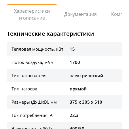
Характеристики
Документация
Компле
и описание
Технические характеристики
Тепловая мощность, кВт
15
Поток воздуха, м³/ч
1700
Тип нагревателя
электрический
Тип нагрева
прямой
Размеры (ДхШхВ), мм
375 x 305 x 510
Ток потребления, А
22.3
Электросеть, ~/В/Гц
400/50