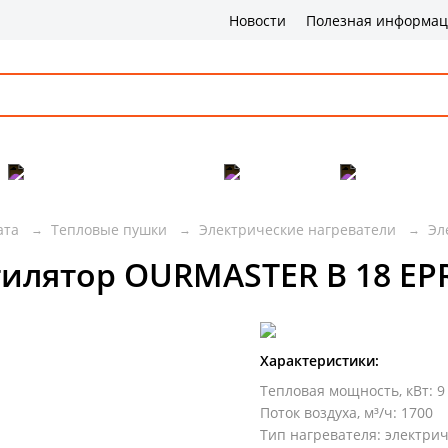
Новости
Полезная информа
Популярные товары
Бренды
Сервис и 
ата
Тепловые пушки
Электрические нагреватели
Эл
илятор OURMASTER B 18 EP
Характеристики:
Тепловая мощность, кВт
:
9
Поток воздуха, м³/ч
:
1700
Тип нагревателя
:
электри