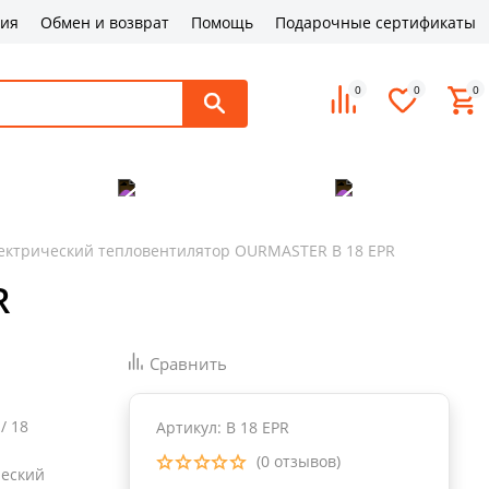
ция
Обмен и возврат
Помощь
Подарочные сертификаты
0
0
0
поддержка
Оплата и доставка
Контакты
ектрический тепловентилятор OURMASTER B 18 EPR
R
Сравнить
 / 18
Артикул: B 18 EPR
(0 отзывов)
ческий