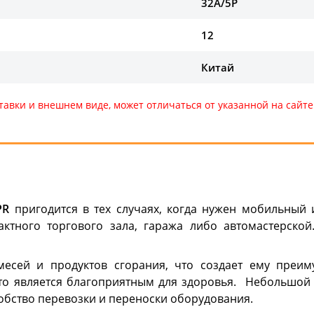
32A/5P
12
Китай
тавки и внешнем виде, может отличаться от указанной на сай
PR
пригодится в тех случаях, когда нужен мобильный 
ктного торгового зала, гаража либо автомастерско
месей и продуктов сгорания, что создает ему преи
что является благоприятным для здоровья. Небольшо
бство перевозки и переноски оборудования.