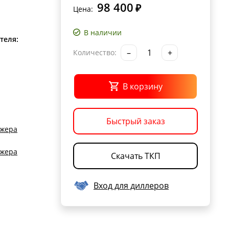
98 400
₽
Цена:
В наличии
теля:
–
+
Количество:
В корзину
Быстрый заказ
джера
джера
Скачать ТКП
Вход для диллеров