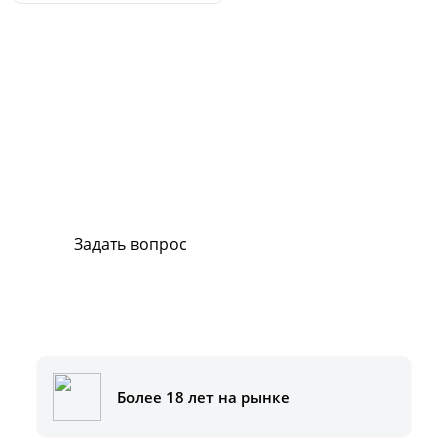
Сервис и поддержка
В случае возникновения вопросов или
хотите заказать ремонт, свяжитесь с нами.
Мы всегда готовы вам помочь.
Задать вопрос
Или позвоните на горячую линию:
8-800-500-51-01
Более 18 лет на рынке