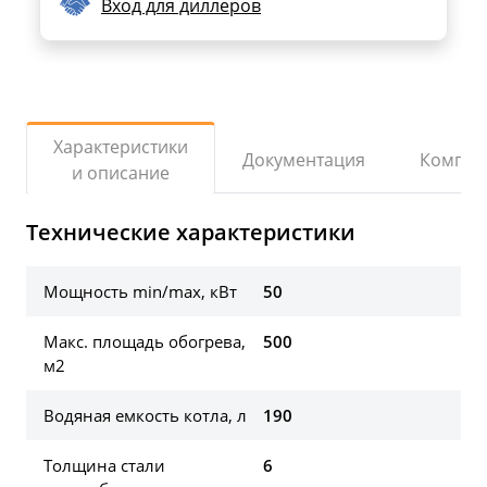
Вход для диллеров
Характеристики
Документация
Компле
и описание
Технические характеристики
Мощность min/max, кВт
50
Макс. площадь обогрева,
500
м2
Водяная емкость котла, л
190
Толщина стали
6