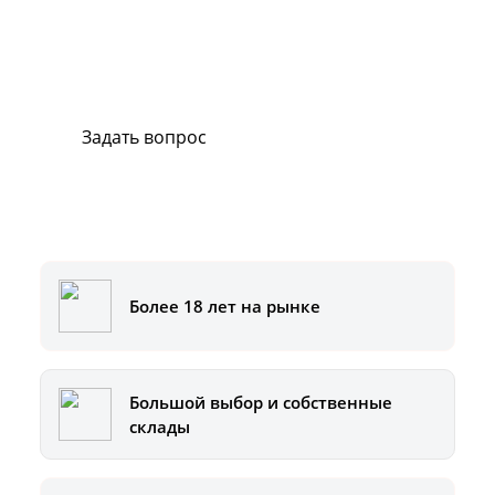
В случае возникновения вопросов или
хотите заказать ремонт, свяжитесь с нами.
Мы всегда готовы вам помочь.
Задать вопрос
Или позвоните на горячую линию:
8-800-500-51-01
Более 18 лет на рынке
Большой выбор и собственные
склады