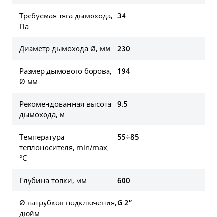
Требуемая тяга дымохода,
34
Па
Диаметр дымохода Ø, мм
230
Размер дымового борова,
194
Ø мм
Рекомендованная высота
9.5
дымохода, м
Температура
55÷85
теплоносителя, min/max,
°C
Глубина топки, мм
600
Ø патрубков подключения,
G 2”
дюйм