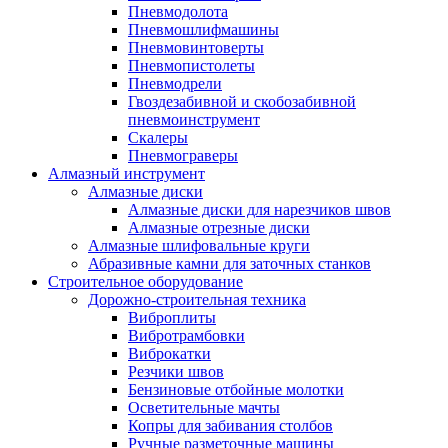
Пневмодолота
Пневмошлифмашины
Пневмовинтоверты
Пневмопистолеты
Пневмодрели
Гвоздезабивной и скобозабивной
пневмоинструмент
Скалеры
Пневмограверы
Алмазный инструмент
Алмазные диски
Алмазные диски для нарезчиков швов
Алмазные отрезные диски
Алмазные шлифовальные круги
Абразивные камни для заточных станков
Строительное оборудование
Дорожно-строительная техника
Виброплиты
Вибротрамбовки
Виброкатки
Резчики швов
Бензиновые отбойные молотки
Осветительные мачты
Копры для забивания столбов
Ручные разметочные машины