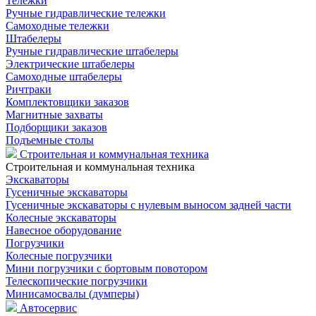
Тележки
Ручные гидравлические тележки
Самоходные тележки
Штабелеры
Ручные гидравлические штабелеры
Электрические штабелеры
Самоходные штабелеры
Ричтраки
Комплектовщики заказов
Магнитные захваты
Подборщики заказов
Подъемные столы
Строительная и коммунальная техника
Строительная и коммунальная техника
Экскаваторы
Гусеничные экскаваторы
Гусеничные экскаваторы с нулевым выносом задней части
Колесные экскаваторы
Навесное оборудование
Погрузчики
Колесные погрузчики
Мини погрузчики с бортовым повотором
Телескопические погрузчики
Минисамосвалы (думперы)
Автосервис