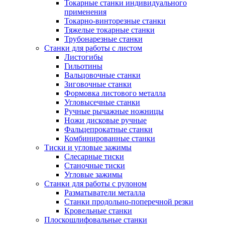
Токарные станки индивидуального
применения
Токарно-винторезные станки
Тяжелые токарные станки
Трубонарезные станки
Станки для работы с листом
Листогибы
Гильотины
Вальцовочные станки
Зиговочные станки
Формовка листового металла
Угловысечные станки
Ручные рычажные ножницы
Ножи дисковые ручные
Фальцепрокатные станки
Комбинированные станки
Тиски и угловые зажимы
Слесарные тиски
Станочные тиски
Угловые зажимы
Станки для работы с рулоном
Разматыватели металла
Станки продольно-поперечной резки
Кровельные станки
Плоскошлифовальные станки