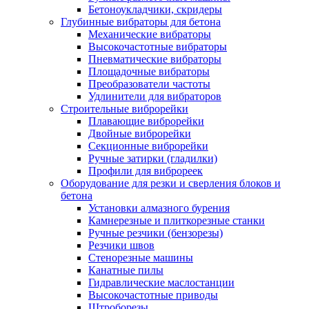
Бетоноукладчики, скридеры
Глубинные вибраторы для бетона
Механические вибраторы
Высокочастотные вибраторы
Пневматические вибраторы
Площадочные вибраторы
Преобразователи частоты
Удлинители для вибраторов
Строительные виброрейки
Плавающие виброрейки
Двойные виброрейки
Секционные виброрейки
Ручные затирки (гладилки)
Профили для виброреек
Оборудование для резки и сверления блоков и
бетона
Установки алмазного бурения
Камнерезные и плиткорезные станки
Ручные резчики (бензорезы)
Резчики швов
Стенорезные машины
Канатные пилы
Гидравлические маслостанции
Высокочастотные приводы
Штроборезы