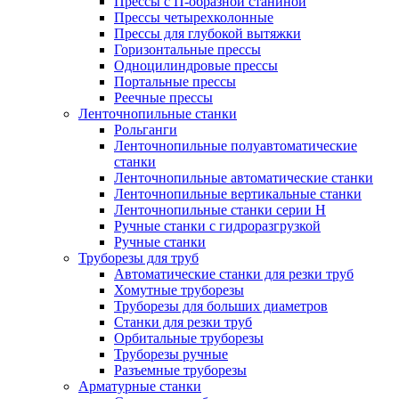
Прессы с П-образной станиной
Прессы четырехколонные
Прессы для глубокой вытяжки
Горизонтальные прессы
Одноцилиндровые прессы
Портальные прессы
Реечные прессы
Ленточнопильные станки
Рольганги
Ленточнопильные полуавтоматические
станки
Ленточнопильные автоматические станки
Ленточнопильные вертикальные станки
Ленточнопильные станки серии H
Ручные станки с гидроразгрузкой
Ручные станки
Труборезы для труб
Автоматические станки для резки труб
Хомутные труборезы
Труборезы для больших диаметров
Станки для резки труб
Орбитальные труборезы
Труборезы ручные
Разъемные труборезы
Арматурные станки