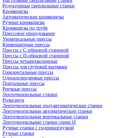
Настольные сверлильные станки
Редукторные сверлильные станки
Кромкорезы
Автоматические кромкорезы
Ручные кромкорезы
Кромкорезы по трубе
Прессовое оборудование
Универсальные прессы
Кривошипные прессы
Прессы с С-образной станиной
Прессы с П-образной станиной
Прессы четырехколонные
Прессы для глубокой вытяжки
Горизонтальные прессы
Одноцилиндровые прессы
Портальные прессы
Реечные прессы
Ленточнопильные станки
Рольганги
Ленточнопильные полуавтоматические станки
Ленточнопильные автоматические станки
Ленточнопильные вертикальные станки
Ленточнопильные станки серии H
Ручные станки с гидроразгрузкой
Ручные станки