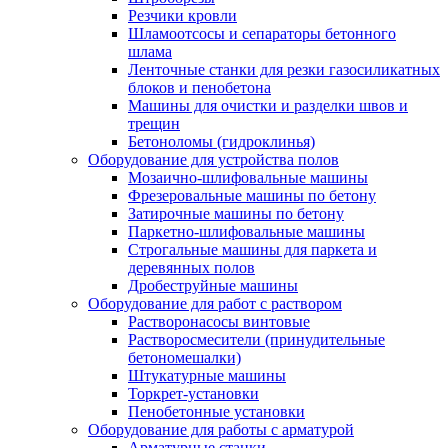
Резчики кровли
Шламоотсосы и сепараторы бетонного
шлама
Ленточные станки для резки газосиликатных
блоков и пенобетона
Машины для очистки и разделки швов и
трещин
Бетоноломы (гидроклинья)
Оборудование для устройства полов
Мозаично-шлифовальные машины
Фрезеровальные машины по бетону
Затирочные машины по бетону
Паркетно-шлифовальные машины
Строгальные машины для паркета и
деревянных полов
Дробеструйные машины
Оборудование для работ с раствором
Растворонасосы винтовые
Растворосмесители (принудительные
бетономешалки)
Штукатурные машины
Торкрет-установки
Пенобетонные установки
Оборудование для работы с арматурой
Арматурные станки