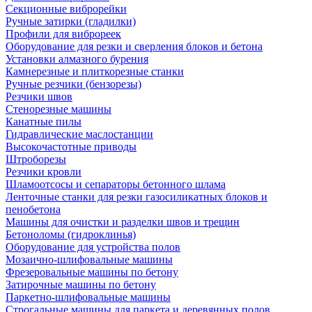
Секционные виброрейки
Ручные затирки (гладилки)
Профили для виброреек
Оборудование для резки и сверления блоков и бетона
Установки алмазного бурения
Камнерезные и плиткорезные станки
Ручные резчики (бензорезы)
Резчики швов
Стенорезные машины
Канатные пилы
Гидравлические маслостанции
Высокочастотные приводы
Штроборезы
Резчики кровли
Шламоотсосы и сепараторы бетонного шлама
Ленточные станки для резки газосиликатных блоков и
пенобетона
Машины для очистки и разделки швов и трещин
Бетоноломы (гидроклинья)
Оборудование для устройства полов
Мозаично-шлифовальные машины
Фрезеровальные машины по бетону
Затирочные машины по бетону
Паркетно-шлифовальные машины
Строгальные машины для паркета и деревянных полов