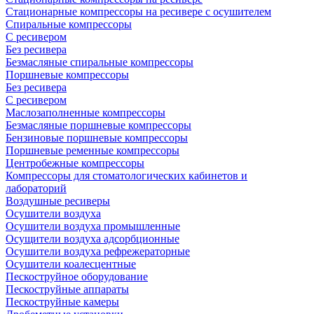
Стационарные компрессоры на ресивере с осушителем
Спиральные компрессоры
С ресивером
Без ресивера
Безмасляные спиральные компрессоры
Поршневые компрессоры
Без ресивера
С ресивером
Маслозаполненные компрессоры
Безмасляные поршневые компрессоры
Бензиновые поршневые компрессоры
Поршневые ременные компрессоры
Центробежные компрессоры
Компрессоры для стоматологических кабинетов и
лабораторий
Воздушные ресиверы
Осушители воздуха
Осушители воздуха промышленные
Осущители воздуха адсорбционные
Осушители воздуха рефрежераторные
Осушители коалесцентные
Пескоструйное оборудование
Пескоструйные аппараты
Пескоструйные камеры