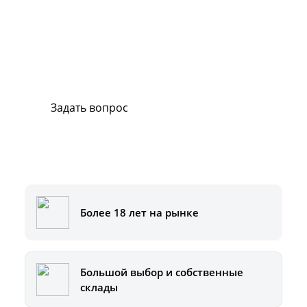
Сервис и поддержка
В случае возникновения вопросов или
хотите заказать ремонт, свяжитесь с нами.
Мы всегда готовы вам помочь.
Задать вопрос
Или позвоните на горячую линию:
8-800-500-51-01
Более 18 лет на рынке
Большой выбор и собственные
склады