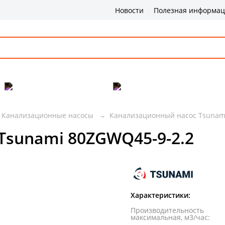
Новости
Полезная информа
Популярные товары
Бренды
Сервис и 
Канализационные насосы
Канализационный насос Tsunam
sunami 80ZGWQ45-9-2.2
Характеристики:
Производительность
максимальная, м3/час
: