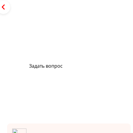
Сервис и поддержка
В случае возникновения вопросов или хотите з
ремонт, свяжитесь с нами. Мы всегда готовы в
Задать вопрос
Или позвоните на горячую линию:
8-800-500-51-01