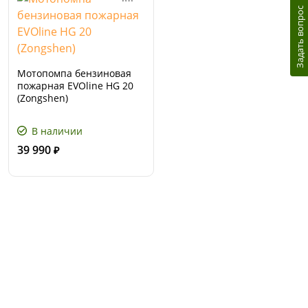
Задать вопрос
Мотопомпа бензиновая
пожарная EVOline HG 20
(Zongshen)
В наличии
39 990
₽
Сервис и поддержка
В случае возникновения вопросов или
хотите заказать ремонт, свяжитесь с нами.
Мы всегда готовы вам помочь.