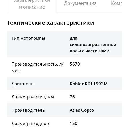
Документация
Компле
и описание
Технические характеристики
Тип мотопомпы
для
сильнозагрязненной
воды с частицами
Производительность, л/
5670
мин
Двигатель
Kohler KDI 1903M
Диаметр частиц, мм
76
Производитель
Atlas Copco
Диаметр входного
150