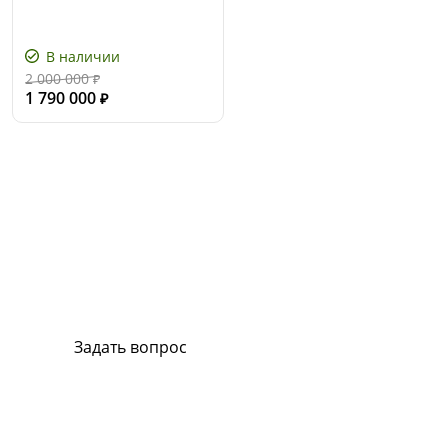
В наличии
2 000 000
₽
1 790 000
₽
Сервис и поддержка
В случае возникновения вопросов или
хотите заказать ремонт, свяжитесь с нами.
Мы всегда готовы вам помочь.
Задать вопрос
Или позвоните на горячую линию:
8-800-500-51-01