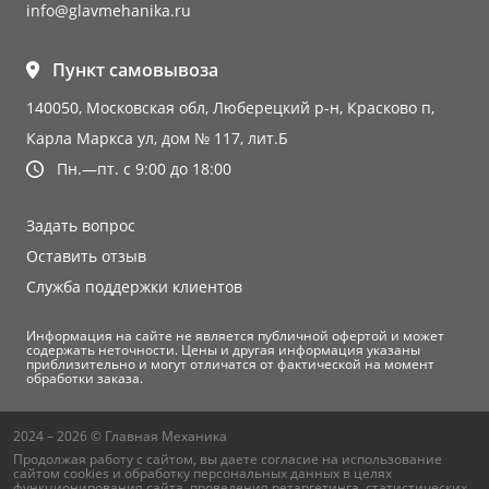
info@glavmehanika.ru
Пункт самовывоза
140050, Московская обл, Люберецкий р-н, Красково п,
Карла Маркса ул, дом № 117, лит.Б
Пн.—пт. с 9:00 до 18:00
Задать вопрос
Оставить отзыв
Служба поддержки клиентов
Информация на сайте не является публичной офертой и может
содержать неточности. Цены и другая информация указаны
приблизительно и могут отличатся от фактической на момент
обработки заказа.
2024 – 2026 © Главная Механика
Продолжая работу с сайтом, вы даете согласие на использование
сайтом cookies и
обработку персональных данных
в целях
функционирования сайта, проведения ретаргетинга, статистических