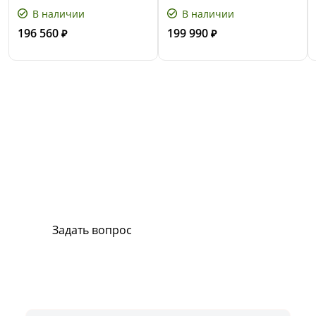
В наличии
В наличии
196 560
199 990
₽
₽
Сервис и поддержка
В случае возникновения вопросов или
хотите заказать ремонт, свяжитесь с нами.
Мы всегда готовы вам помочь.
Задать вопрос
Или позвоните на горячую линию:
8-800-500-51-01