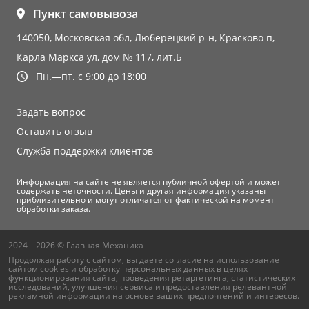
Пункт самовывоза
140050, Московская обл, Люберецкий р-н, Красково п,
Карла Маркса ул, дом № 117, лит.Б
Пн.—пт. с 9:00 до 18:00
Задать вопрос
Оставить отзыв
Служба поддержки клиентов
Информация на сайте не является публичной офертой и может
содержать неточности. Цены и другая информация указаны
приблизительно и могут отличатся от фактической на момент
обработки заказа.
2024 – 2026 © Главная Механика
Продолжая работу с сайтом, вы даете согласие на использование
сайтом cookies и
обработку персональных данных
в целях
функционирования сайта, проведения ретаргетинга, статистических
исследований, улучшения сервиса и предоставления релевантной
рекламной информации на основе ваших предпочтений и интересов.