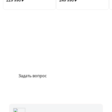
₽
₽
Сервис и поддержка
В случае возникновения вопросов или
хотите заказать ремонт, свяжитесь с нами.
Мы всегда готовы вам помочь.
Задать вопрос
Или позвоните на горячую линию:
8-800-500-51-01