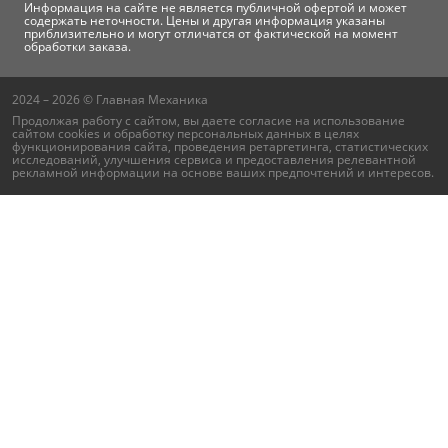
Информация на сайте не является публичной офертой и может
содержать неточности. Цены и другая информация указаны
приблизительно и могут отличатся от фактической на момент
обработки заказа.
2024 – 2026 © Главная Механика
Продолжая работу с сайтом, вы даете согласие на использование
сайтом cookies и
обработку персональных данных
в целях
функционирования сайта, проведения ретаргетинга, статистических
исследований, улучшения сервиса и предоставления релевантной
рекламной информации на основе ваших предпочтений и интересов.