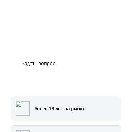
Сервис и поддержка
В случае возникновения вопросов или
хотите заказать ремонт, свяжитесь с нами.
Мы всегда готовы вам помочь.
Задать вопрос
Или позвоните на горячую линию:
8-800-500-51-01
Более 18 лет на рынке