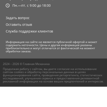
Пн.—пт. с 9:00 до 18:00
Задать вопрос
Оставить отзыв
Служба поддержки клиентов
Информация на сайте не является публичной офертой и может
содержать неточности. Цены и другая информация указаны
приблизительно и могут отличатся от фактической на момент
обработки заказа.
2024 – 2026 © Главная Механика
Продолжая работу с сайтом, вы даете согласие на использование
сайтом cookies и
обработку персональных данных
в целях
функционирования сайта, проведения ретаргетинга, статистических
исследований, улучшения сервиса и предоставления релевантной
рекламной информации на основе ваших предпочтений и интересов.