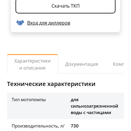
Скачать ТКП
Вход для диллеров
Характеристики
Документация
Компле
и описание
Технические характеристики
Тип мотопомпы
для
сильнозагрязненной
воды с частицами
Производительность, л/
730