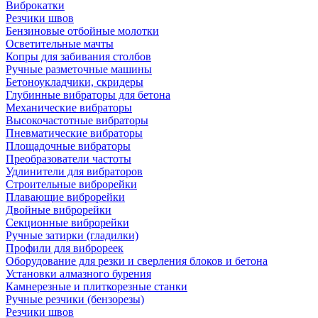
Виброкатки
Резчики швов
Бензиновые отбойные молотки
Осветительные мачты
Копры для забивания столбов
Ручные разметочные машины
Бетоноукладчики, скридеры
Глубинные вибраторы для бетона
Механические вибраторы
Высокочастотные вибраторы
Пневматические вибраторы
Площадочные вибраторы
Преобразователи частоты
Удлинители для вибраторов
Строительные виброрейки
Плавающие виброрейки
Двойные виброрейки
Секционные виброрейки
Ручные затирки (гладилки)
Профили для виброреек
Оборудование для резки и сверления блоков и бетона
Установки алмазного бурения
Камнерезные и плиткорезные станки
Ручные резчики (бензорезы)
Резчики швов