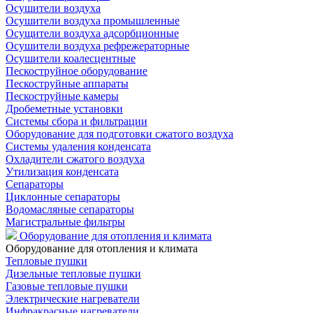
Осушители воздуха
Осушители воздуха промышленные
Осущители воздуха адсорбционные
Осушители воздуха рефрежераторные
Осушители коалесцентные
Пескоструйное оборудование
Пескоструйные аппараты
Пескоструйные камеры
Дробеметные установки
Системы сбора и фильтрации
Оборудование для подготовки сжатого воздуха
Системы удаления конденсата
Охладители сжатого воздуха
Утилизация конденсата
Сепараторы
Циклонные сепараторы
Водомасляные сепараторы
Магистральные фильтры
Оборудование для отопления и климата
Оборудование для отопления и климата
Тепловые пушки
Дизельные тепловые пушки
Газовые тепловые пушки
Электрические нагреватели
Инфракрасные нагреватели