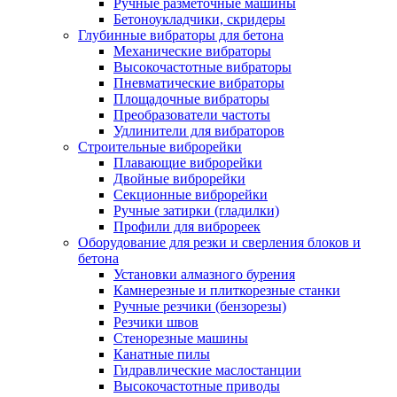
Ручные разметочные машины
Бетоноукладчики, скридеры
Глубинные вибраторы для бетона
Механические вибраторы
Высокочастотные вибраторы
Пневматические вибраторы
Площадочные вибраторы
Преобразователи частоты
Удлинители для вибраторов
Строительные виброрейки
Плавающие виброрейки
Двойные виброрейки
Секционные виброрейки
Ручные затирки (гладилки)
Профили для виброреек
Оборудование для резки и сверления блоков и
бетона
Установки алмазного бурения
Камнерезные и плиткорезные станки
Ручные резчики (бензорезы)
Резчики швов
Стенорезные машины
Канатные пилы
Гидравлические маслостанции
Высокочастотные приводы