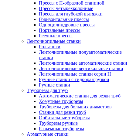
Прессы с П-образной станиной
Прессы четырехколонные
Прессы для глубокой вытяжки
Горизонтальные прессы
Одноцилиндровые прессы
Портальные прессы
Реечные прессы
Ленточнопильные станки
Рольганги
Ленточнопильные полуавтоматические
станки
Ленточнопильные автоматические станки
Ленточнопильные вертикальные станки
Ленточнопильные станки серии H
Ручные станки с гидроразгрузкой
Ручные станки
Труборезы для труб
Автоматические станки для резки труб
Хомутные труборезы
Труборезы для больших диаметров
Станки для резки труб
Орбитальные труборезы
Труборезы ручные
Разъемные труборезы
Арматурные станки