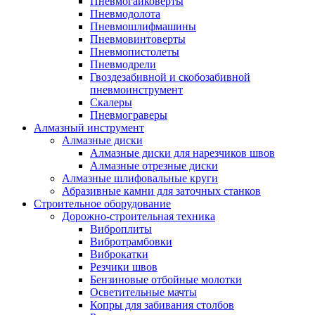
Пневмогайковерты
Пневмодолота
Пневмошлифмашины
Пневмовинтоверты
Пневмопистолеты
Пневмодрели
Гвоздезабивной и скобозабивной
пневмоинструмент
Скалеры
Пневмограверы
Алмазный инструмент
Алмазные диски
Алмазные диски для нарезчиков швов
Алмазные отрезные диски
Алмазные шлифовальные круги
Абразивные камни для заточных станков
Строительное оборудование
Дорожно-строительная техника
Виброплиты
Вибротрамбовки
Виброкатки
Резчики швов
Бензиновые отбойные молотки
Осветительные мачты
Копры для забивания столбов