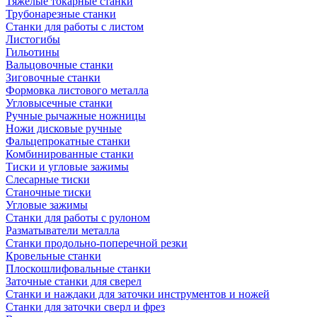
Тяжелые токарные станки
Трубонарезные станки
Станки для работы с листом
Листогибы
Гильотины
Вальцовочные станки
Зиговочные станки
Формовка листового металла
Угловысечные станки
Ручные рычажные ножницы
Ножи дисковые ручные
Фальцепрокатные станки
Комбинированные станки
Тиски и угловые зажимы
Слесарные тиски
Станочные тиски
Угловые зажимы
Станки для работы с рулоном
Разматыватели металла
Станки продольно-поперечной резки
Кровельные станки
Плоскошлифовальные станки
Заточные станки для сверел
Станки и наждаки для заточки инструментов и ножей
Станки для заточки сверл и фрез