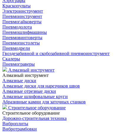
Аэрографы
Краскопульты
Электроинструмент
Пневмоинструмент
Пневмогайковерты
Пневмодолота
Пневмошлифмашины
Пневмовинтоверты
Пневмопистолеты
Пневмодрели
Гвоздезабивной и скобозабивной пневмоинструмент
Скалеры
Пневмограверы
Алмазный инструмент
Алмазный инструмент
Алмазные диски
Алмазные диски для нарезчиков швов
Алмазные отрезные диски
Алмазные шлифовальные круги
Абразивные камни для заточных станков
Строительное оборудование
Строительное оборудование
Дорожно-строительная техника
Виброплиты
Вибротрамбовки