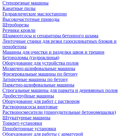
Стенорезные машины
Канатные пилы
Гидравлические маслостанции
Высокочастотные приводы
Штроборезы
Резчики кровли
Шламоотсосы и сепараторы бетонного шлама
Ленточные станки для резки газосиликатных блоков и
пенобетона
Машины для очистки и разделки швов и трещин
Бетоноломы (гидроклинья)
Оборудование для устройства полов
Мозаично-шлифовальные машины
Фрезеровальные машины по бетону
Затирочные машины по бетону
Паркетно-шлифовальные машины
Строгальные машины для паркета и деревянных полов
Дробеструйные машины
Оборудование для работ с раствором
Растворонасосы винтовые
Растворосмесители (принудительные бетономешалки)
Штукатурные машины
Торкрет-установки
Пенобетонные установки
Оборудование для работы с арматурой