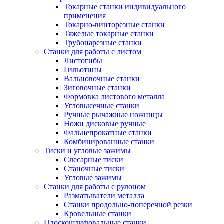
Токарные станки индивидуального
применения
Токарно-винторезные станки
Тяжелые токарные станки
Трубонарезные станки
Станки для работы с листом
Листогибы
Гильотины
Вальцовочные станки
Зиговочные станки
Формовка листового металла
Угловысечные станки
Ручные рычажные ножницы
Ножи дисковые ручные
Фальцепрокатные станки
Комбинированные станки
Тиски и угловые зажимы
Слесарные тиски
Станочные тиски
Угловые зажимы
Станки для работы с рулоном
Разматыватели металла
Станки продольно-поперечной резки
Кровельные станки
Плоскошлифовальные станки