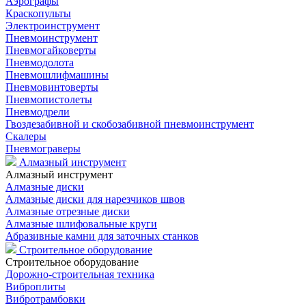
Аэрографы
Краскопульты
Электроинструмент
Пневмоинструмент
Пневмогайковерты
Пневмодолота
Пневмошлифмашины
Пневмовинтоверты
Пневмопистолеты
Пневмодрели
Гвоздезабивной и скобозабивной пневмоинструмент
Скалеры
Пневмограверы
Алмазный инструмент
Алмазный инструмент
Алмазные диски
Алмазные диски для нарезчиков швов
Алмазные отрезные диски
Алмазные шлифовальные круги
Абразивные камни для заточных станков
Строительное оборудование
Строительное оборудование
Дорожно-строительная техника
Виброплиты
Вибротрамбовки