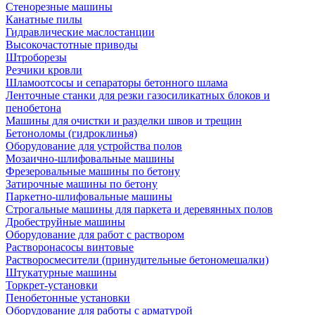
Стенорезные машины
Канатные пилы
Гидравлические маслостанции
Высокочастотные приводы
Штроборезы
Резчики кровли
Шламоотсосы и сепараторы бетонного шлама
Ленточные станки для резки газосиликатных блоков и
пенобетона
Машины для очистки и разделки швов и трещин
Бетоноломы (гидроклинья)
Оборудование для устройства полов
Мозаично-шлифовальные машины
Фрезеровальные машины по бетону
Затирочные машины по бетону
Паркетно-шлифовальные машины
Строгальные машины для паркета и деревянных полов
Дробеструйные машины
Оборудование для работ с раствором
Растворонасосы винтовые
Растворосмесители (принудительные бетономешалки)
Штукатурные машины
Торкрет-установки
Пенобетонные установки
Оборудование для работы с арматурой