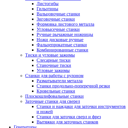
Листогибы
Гильотины
Вальцовочные станки
Зиговочные станки
Формовка листового металла
Угловысечные станки
Ручные рычажные ножницы
Ножи дисковые ручные
Фальцепрокатные станки
Комбинированные станки
Тиски и угловые зажимы
Слесарные тиски
Станочные тиски
Угловые зажимы
Станки для работы с рулоном
Разматыватели металла
Станки продольно-поперечной резки
Кровельные станки
Плоскошлифовальные станки
Заточные станки для сверел
Станки и наждаки для заточки инструментов
и ножей
Станки для заточки сверл и фрез
Вытяжки для заточных станков
Генераторы