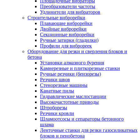
Площадочные вибраторы
Преобразователи частоты
Удлинители для вибраторов
Строительные виброрейки
Плавающие виброрейки
Двойные виброрейки
Секционные виброрейки
Ручные затирки (гладилки)
Профили для виброреек
Оборудование для резки и сверления блоков и
бетона
Установки алмазного бурения
Камнерезные и плиткорезные станки
Ручные резчики (бензорезы)
Резчики швов
Стенорезные машины
Канатные пилы
Гидравлические маслостанции
Высокочастотные приводы
Штроборезы
Резчики кровли
Шламоотсосы и сепараторы бетонного
шлама
Ленточные станки для резки газосиликатных
блоков и пенобетона