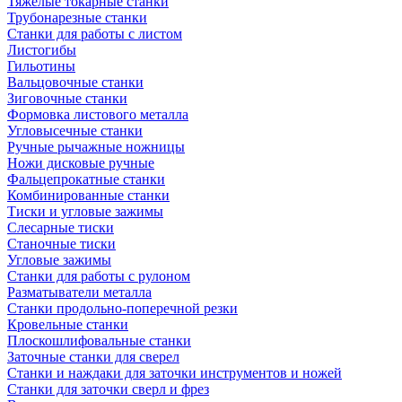
Тяжелые токарные станки
Трубонарезные станки
Станки для работы с листом
Листогибы
Гильотины
Вальцовочные станки
Зиговочные станки
Формовка листового металла
Угловысечные станки
Ручные рычажные ножницы
Ножи дисковые ручные
Фальцепрокатные станки
Комбинированные станки
Тиски и угловые зажимы
Слесарные тиски
Станочные тиски
Угловые зажимы
Станки для работы с рулоном
Разматыватели металла
Станки продольно-поперечной резки
Кровельные станки
Плоскошлифовальные станки
Заточные станки для сверел
Станки и наждаки для заточки инструментов и ножей
Станки для заточки сверл и фрез