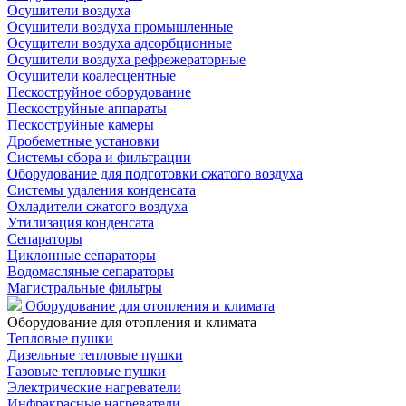
Осушители воздуха
Осушители воздуха промышленные
Осущители воздуха адсорбционные
Осушители воздуха рефрежераторные
Осушители коалесцентные
Пескоструйное оборудование
Пескоструйные аппараты
Пескоструйные камеры
Дробеметные установки
Системы сбора и фильтрации
Оборудование для подготовки сжатого воздуха
Системы удаления конденсата
Охладители сжатого воздуха
Утилизация конденсата
Сепараторы
Циклонные сепараторы
Водомасляные сепараторы
Магистральные фильтры
Оборудование для отопления и климата
Оборудование для отопления и климата
Тепловые пушки
Дизельные тепловые пушки
Газовые тепловые пушки
Электрические нагреватели
Инфракрасные нагреватели