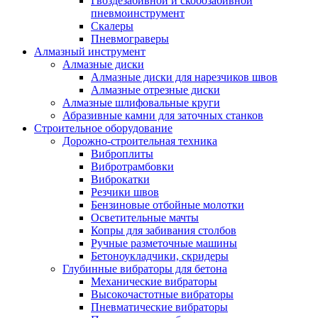
Гвоздезабивной и скобозабивной
пневмоинструмент
Скалеры
Пневмограверы
Алмазный инструмент
Алмазные диски
Алмазные диски для нарезчиков швов
Алмазные отрезные диски
Алмазные шлифовальные круги
Абразивные камни для заточных станков
Строительное оборудование
Дорожно-строительная техника
Виброплиты
Вибротрамбовки
Виброкатки
Резчики швов
Бензиновые отбойные молотки
Осветительные мачты
Копры для забивания столбов
Ручные разметочные машины
Бетоноукладчики, скридеры
Глубинные вибраторы для бетона
Механические вибраторы
Высокочастотные вибраторы
Пневматические вибраторы