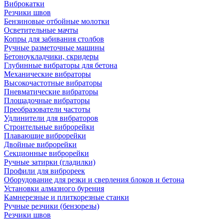
Виброкатки
Резчики швов
Бензиновые отбойные молотки
Осветительные мачты
Копры для забивания столбов
Ручные разметочные машины
Бетоноукладчики, скридеры
Глубинные вибраторы для бетона
Механические вибраторы
Высокочастотные вибраторы
Пневматические вибраторы
Площадочные вибраторы
Преобразователи частоты
Удлинители для вибраторов
Строительные виброрейки
Плавающие виброрейки
Двойные виброрейки
Секционные виброрейки
Ручные затирки (гладилки)
Профили для виброреек
Оборудование для резки и сверления блоков и бетона
Установки алмазного бурения
Камнерезные и плиткорезные станки
Ручные резчики (бензорезы)
Резчики швов