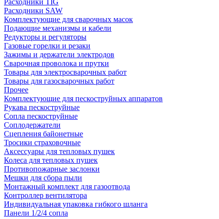
Расходники TIG
Расходники SAW
Комплектующие для сварочных масок
Подающие механизмы и кабели
Редукторы и регуляторы
Газовые горелки и резаки
Зажимы и держатели электродов
Сварочная проволока и прутки
Товары для электросварочных работ
Товары для газосварочных работ
Прочее
Комплектующие для пескоструйных аппаратов
Рукава пескоструйные
Сопла пескоструйные
Соплодержатели
Сцепления байонетные
Тросики страховочные
Аксессуары для тепловых пушек
Колеса для тепловых пушек
Противопожарные заслонки
Мешки для сбора пыли
Монтажный комплект для газоотвода
Контроллер вентилятора
Индивидуальная упаковка гибкого шланга
Панели 1/2/4 сопла