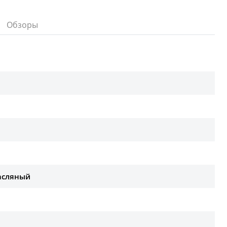
Обзоры
асляный