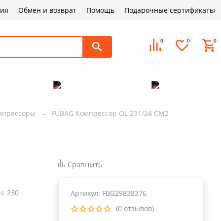
ция
Обмен и возврат
Помощь
Подарочные сертификаты
0
0
0
поддержка
Оплата и доставка
Контакты
мпрессоры
FUBAG Компрессор OL 231/24 CM2
Сравнить
н
:
230
Артикул: FBG29838376
(0 отзывов)