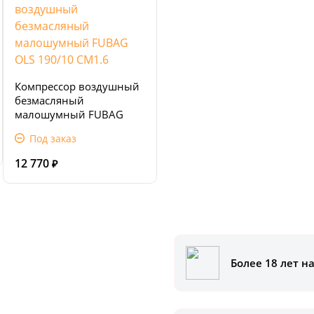
Компрессор воздушный
безмасляный
малошумный FUBAG
OLS 190/10 CM1.6
Под заказ
12 770
₽
Более 18 лет н
аказать
ам помочь.