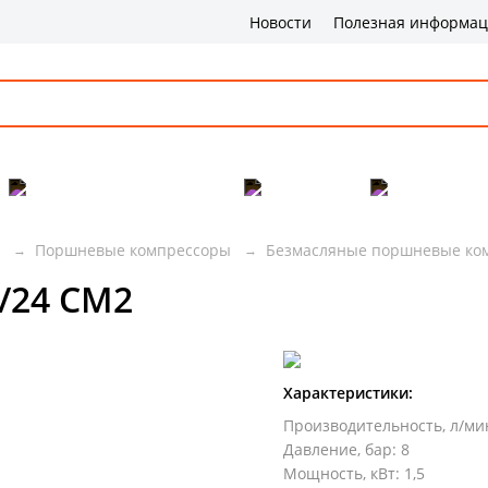
Новости
Полезная информа
Популярные товары
Бренды
Сервис и 
Поршневые компрессоры
Безмасляные поршневые ко
/24 CM2
Характеристики:
Производительность, л/ми
Давление, бар
:
8
Мощность, кВт
:
1,5