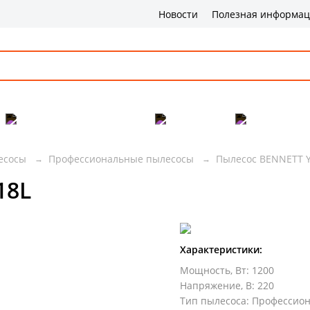
Новости
Полезная информа
Популярные товары
Бренды
Сервис и 
есосы
Профессиональные пылесосы
Пылесос BENNETT Y
18L
Характеристики:
Мощность, Вт
:
1200
Напряжение, В
:
220
Тип пылесоса
:
Профессио