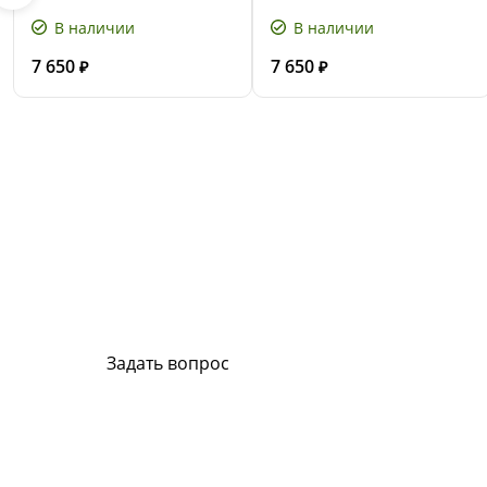
В наличии
В наличии
7 650
7 650
₽
₽
Сервис и поддержка
В случае возникновения вопросов или хотите з
ремонт, свяжитесь с нами. Мы всегда готовы в
Задать вопрос
Или позвоните на горячую линию:
8-800-500-51-01