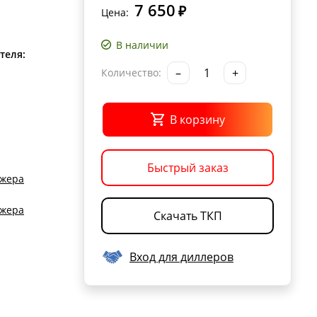
7 650
₽
Цена:
В наличии
теля:
–
+
Количество:
В корзину
Быстрый заказ
джера
джера
Скачать ТКП
Вход для диллеров