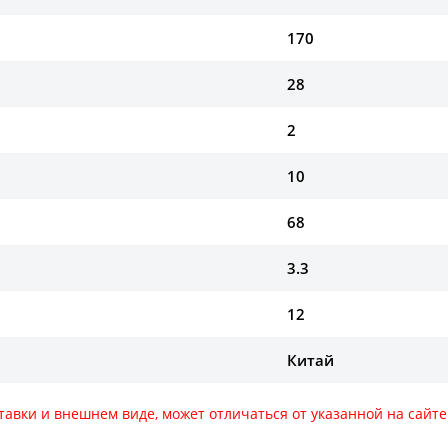
170
28
2
10
68
3.3
12
Китай
тавки и внешнем виде, может отличаться от указанной на сай