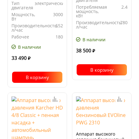
двигателя
Тип
электрический
Потребляемая
2.4
двигателя
мощность,
Мощность,
3000
кВт
Вт
Производительность,
780
Производительность,
552
л/час
л/час
Рабочее
130
Рабочее
180
давление,
В наличии
давление,
бар
бар
В наличии
38 500
₽
33 490
₽
В корзину
В корзину
Аппарат высокого