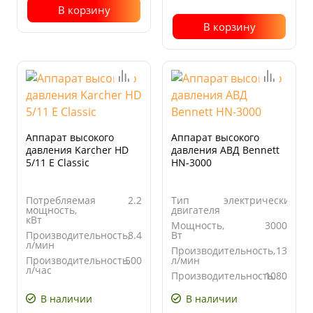
В корзину
В корзину
Аппарат высокого
Аппарат высокого
давления Karcher HD
давления АВД Bennett
5/11 E Classic
HN-3000
Потребляемая
2.2
Тип
электрический
мощность,
двигателя
кВт
Мощность,
3000
Производительность,
8.4
Вт
л/мин
Производительность,
13
Производительность,
500
л/мин
л/час
Производительность,
1080
Рабочее
110
л/час
давление,
В наличии
В наличии
бар