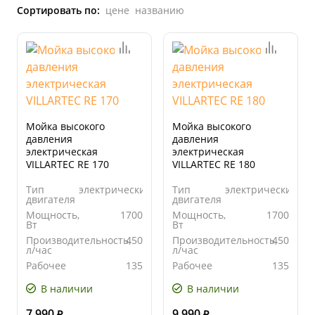
Сортировать по:
цене
названию
Мойка высокого
Мойка высокого
давления
давления
электрическая
электрическая
VILLARTEC RE 170
VILLARTEC RE 180
Тип
электрический
Тип
электрический
двигателя
двигателя
Мощность,
1700
Мощность,
1700
Вт
Вт
Производительность,
450
Производительность,
450
л/час
л/час
Рабочее
135
Рабочее
135
давление,
давление,
бар
бар
В наличии
В наличии
7 990
9 990
₽
₽