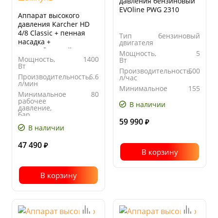
давления бензиновый
EVOline PWG 2310
Аппарат высокого
давления Karcher HD
4/8 Classic + пенная
Тип
бензиновый
насадка +
двигателя
автомобильный
Мощность,
5
шампунь
Мощность,
1400
Вт
Вт
Производительность,
500
Производительность,
6.6
л/час
л/мин
Минимальное
155
Минимальное
80
рабочее
рабочее
давление,
В наличии
давление,
бар
бар
59 990
₽
Макс.
120
В наличии
допустимое
рабочее
47 490
давление,
₽
В корзину
бар
В корзину