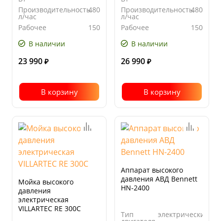
Производительность,
480
Производительность,
480
л/час
л/час
Рабочее
150
Рабочее
150
давление,
давление,
бар
бар
В наличии
В наличии
23 990
26 990
₽
₽
В корзину
В корзину
Аппарат высокого
давления АВД Bennett
Мойка высокого
HN-2400
давления
электрическая
VILLARTEC RE 300C
Тип
электрический