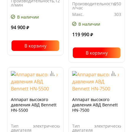
Производительность,
12
Производительность,
950
л/мин
л/час
Производительность,
500
Макс.
303
л/час
В наличии
допустимое
рабочее
В наличии
давление,
94 900
₽
бар
119 990
₽
В корзину
В корзину
Аппарат высокого
Аппарат высокого
давления АВД Bennett
давления АВД Bennett
HN-5500
HN-7500
Тип
электрический
Тип
электрический
двигателя
двигателя