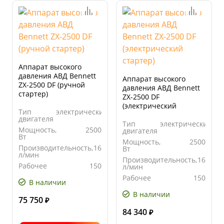
Аппарат высокого
давления АВД Bennett
Аппарат высокого
ZX-2500 DF (ручной
давления АВД Bennett
стартер)
ZX-2500 DF
(электрический
Тип
электрический
стартер)
двигателя
Тип
электрический
Мощность,
2500
двигателя
Вт
Мощность,
2500
Производительность,
16
Вт
л/мин
Производительность,
16
Рабочее
150
л/мин
давление,
Рабочее
150
бар
В наличии
давление,
бар
В наличии
75 750
₽
84 340
₽