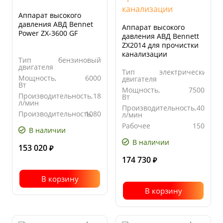
Аппарат высокого
давления АВД Bennet
Аппарат высокого
Power ZX-3600 GF
давления АВД Bennett
ZX2014 для прочистки
канализации
Тип
бензиновый
двигателя
Тип
электрический
Мощность,
6000
двигателя
Вт
Мощность,
7500
Производительность,
18
Вт
л/мин
Производительность,
40
Производительность,
1080
л/мин
л/час
Рабочее
150
В наличии
давление,
бар
В наличии
153 020
₽
174 730
₽
В корзину
В корзину